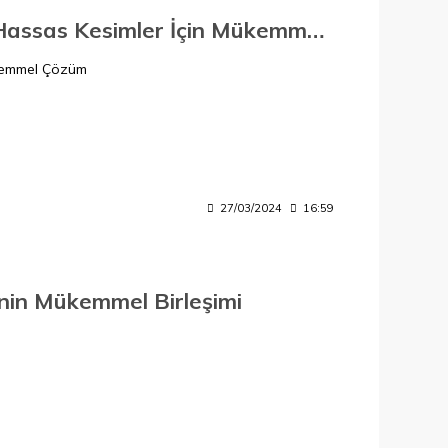
Leo Sunta Kesme Testeresi (Elmaslı): Hassas Kesimler İçin Mükemmel Çözüm
ükemmel Çözüm
27/03/2024
16:59
enin Mükemmel Birleşimi