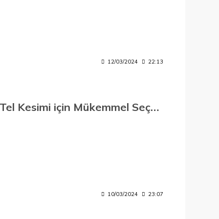
12/03/2024
22:13
LEO Tel Makası CRV: Güçlü ve Hassas Tel Kesimi için Mükemmel Seçenek
10/03/2024
23:07