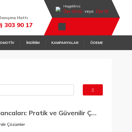
Hoşgeldiniz
Üye Girişi
veya
Üye Ol
Danışma Hattı
0) 303 90 17
OMOTİV
İNDİRİM
KAMPANYALAR
ÖDEME
Leo Silikon Mumlar ve Silikon Mum Tabancaları: Pratik ve Güvenilir Çözümler
nilir Çözümler