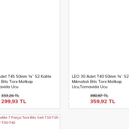
det T45 50mm ¼’’ S2 Kalite
LEO 30 Adet T40 50mm ¼’’ S2 
ı Bits Torx Matkap
Mıknatıslı Bits Torx Matkap
avida Ucu
Ucu,Tornavida Ucu
333,26 TL
380,87 TL
%6
299,93 TL
359,92 TL
indirim