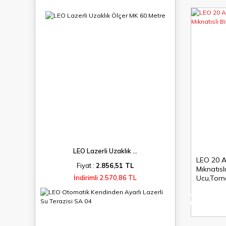
LEO Lazerli Uzaklık ...
LEO 20 A
Fiyat :
2.856,51 TL
Mıknatısl
Ucu,Torn
İndirimli 2.570,86 TL
%6
indirim