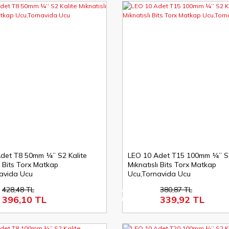
det T8 50mm ¼’’ S2 Kalite
LEO 10 Adet T15 100mm ¼’’ S2
ı Bits Torx Matkap
Mıknatıslı Bits Torx Matkap
avida Ucu
Ucu,Tornavida Ucu
428,48 TL
380,87 TL
%11
396,10 TL
339,92 TL
indirim