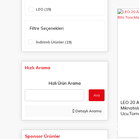
LEO (19)
Filtre Seçenekleri
İndirimli Ürünler (19)
Hızlı Arama
Hızlı Ürün Arama
Ara
LEO 20 A
Mıknatısl
Detaylı Arama
Ucu,Torn
%7
indirim
Sponsor Ürünler