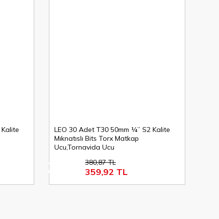
Kalite
LEO 30 Adet T30 50mm ¼’’ S2 Kalite
Mıknatıslı Bits Torx Matkap
Ucu,Tornavida Ucu
380,87 TL
%6
359,92 TL
indirim