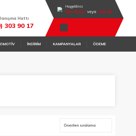
Hoşgeldiniz
Üye Girişi
veya
Üye Ol
Danışma Hattı
0) 303 90 17
OMOTİV
İNDİRİM
KAMPANYALAR
ÖDEME