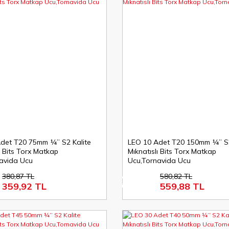
det T20 75mm ¼’’ S2 Kalite
LEO 10 Adet T20 150mm ¼’’ S2
ı Bits Torx Matkap
Mıknatıslı Bits Torx Matkap
avida Ucu
Ucu,Tornavida Ucu
380,87 TL
580,82 TL
%4
359,92 TL
559,88 TL
indirim