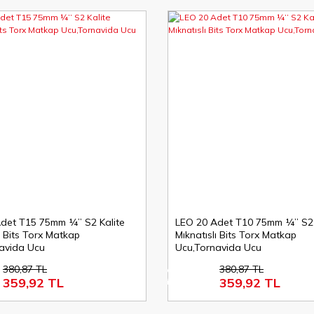
det T15 75mm ¼’’ S2 Kalite
LEO 20 Adet T10 75mm ¼’’ S2 
ı Bits Torx Matkap
Mıknatıslı Bits Torx Matkap
avida Ucu
Ucu,Tornavida Ucu
380,87 TL
380,87 TL
%6
359,92 TL
359,92 TL
indirim