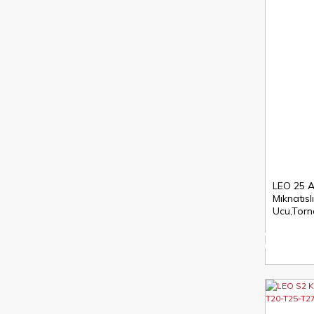
LEO 25 A
Mıknatısl
Ucu,Torn
%10
indirim