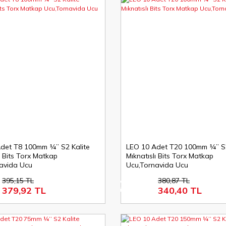
det T8 100mm ¼’’ S2 Kalite
LEO 10 Adet T20 100mm ¼’’ S2
ı Bits Torx Matkap
Mıknatıslı Bits Torx Matkap
avida Ucu
Ucu,Tornavida Ucu
395,15 TL
380,87 TL
%11
379,92 TL
340,40 TL
indirim