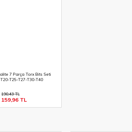
lite 7 Parça Torx Bits Seti
-T20-T25-T27-T30-T40
190,43 TL
159,96 TL