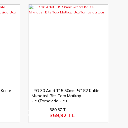
Kalite
LEO 30 Adet T15 50mm ¼’’ S2 Kalite
Mıknatıslı Bits Torx Matkap
Ucu,Tornavida Ucu
380,87 TL
%6
359,92 TL
indirim