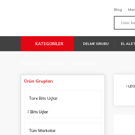
Blog
Mar
KATEGORİLER
DELME GRUBU
EL ALE
Anasayfa
Bits Uçlar
Torx Bits Uçlar
Ürün Grupları
LE
Torx Bits Uçlar
Bits Uçlar
Tüm Markalar