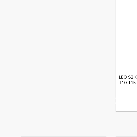
LEO S2 Ka
T10-T15
%16
indirim