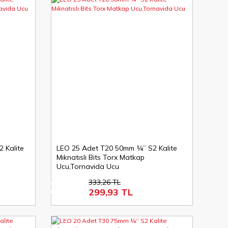
 Kalite
LEO 25 Adet T20 50mm ¼’’ S2 Kalite
Mıknatıslı Bits Torx Matkap
Ucu,Tornavida Ucu
333,26 TL
%10
299,93 TL
indirim