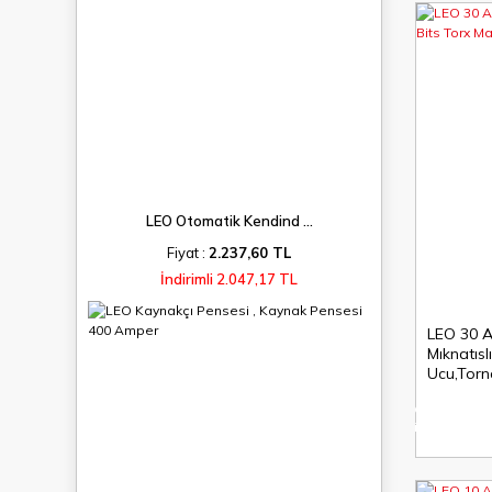
LEO Otomatik Kendind ...
Fiyat :
2.237,60 TL
İndirimli 2.047,17 TL
LEO 30 A
Mıknatısl
Ucu,Torn
%8
indirim