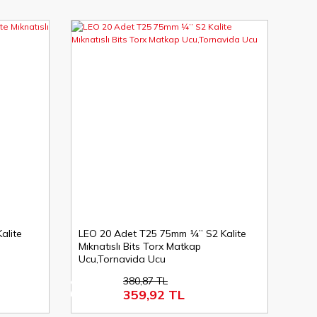
alite
LEO 20 Adet T25 75mm ¼’’ S2 Kalite
Mıknatıslı Bits Torx Matkap
Ucu,Tornavida Ucu
380,87 TL
%6
359,92 TL
indirim