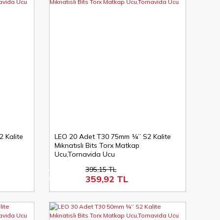
 Kalite
LEO 20 Adet T30 75mm ¼’’ S2 Kalite
Mıknatıslı Bits Torx Matkap
Ucu,Tornavida Ucu
395,15 TL
%9
359,92 TL
indirim