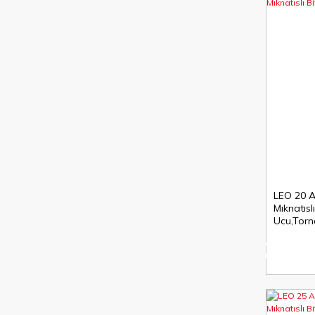
LEO 20 A
Mıknatısl
Ucu,Torn
%6
indirim