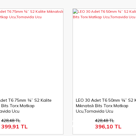
det T6 75mm ¼’’ S2 Kalite
LEO 30 Adet T6 50mm ¼’’ S2 K
ı Bits Torx Matkap
Mıknatıslı Bits Torx Matkap
avida Ucu
Ucu,Tornavida Ucu
428,48 TL
428,48 TL
%8
399,91 TL
396,10 TL
indirim