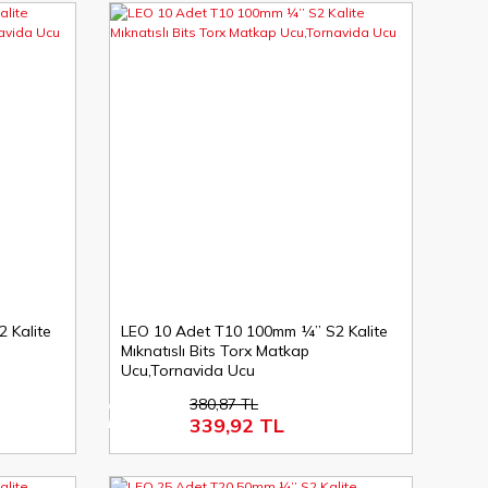
 Kalite
LEO 10 Adet T10 100mm ¼’’ S2 Kalite
Mıknatıslı Bits Torx Matkap
Ucu,Tornavida Ucu
380,87 TL
%11
339,92 TL
indirim