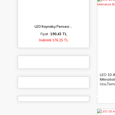
LEO Kaynakçı Pensesi ...
Fiyat :
190,43 TL
İndirimli 176,15 TL
LEO 10 A
Mıknatısl
Ucu,Torn
%4
indirim