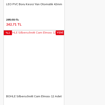
LEO PVC Boru Kesici Yarı Otomatik 42mm
285,55 TL
242,71 TL
YENİ
%2
BOHLE Silberschnitt Cam Elması 12 Adet