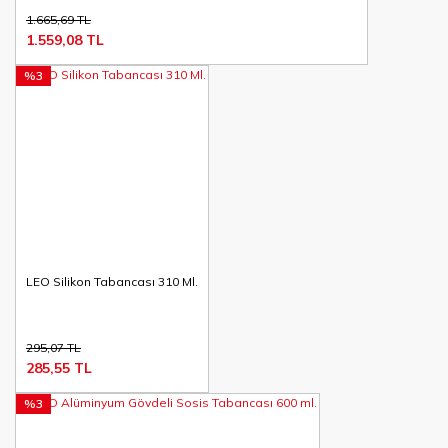
1.665,69 TL
1.559,08 TL
%3
LEO Silikon Tabancası 310 Ml.
295,07 TL
285,55 TL
%3