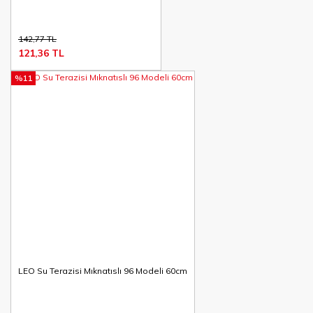
142,77 TL
121,36 TL
%11
LEO Su Terazisi Mıknatıslı 96 Modeli 60cm