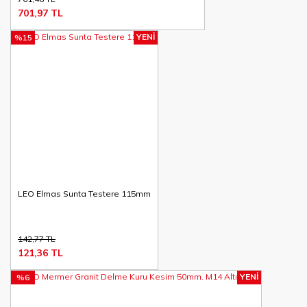
701,97 TL
YENİ
%15
LEO Elmas Sunta Testere 115mm
142,77 TL
121,36 TL
YENİ
%6