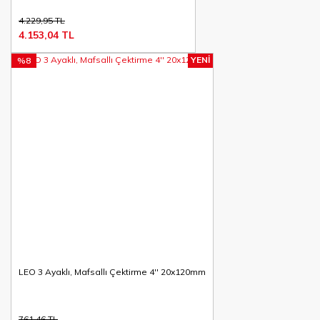
4.229,95 TL
4.153,04 TL
YENİ
%8
LEO 3 Ayaklı, Mafsallı Çektirme 4'' 20x120mm
761,46 TL