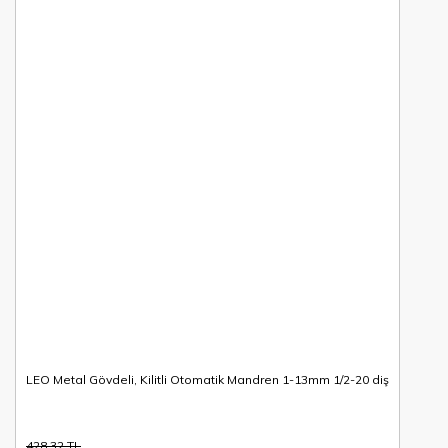
LEO Metal Gövdeli, Kilitli Otomatik Mandren 1-13mm 1/2-20 diş
428,32 TL