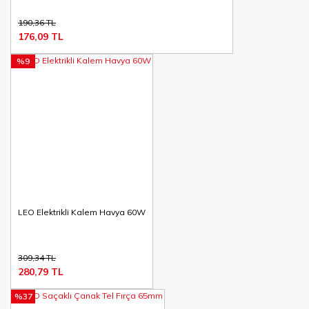
190,36 TL
176,09 TL
%9
LEO Elektrikli Kalem Havya 60W
309,34 TL
280,79 TL
%37