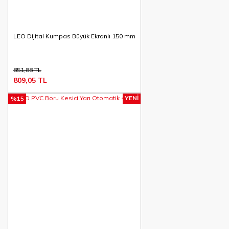
LEO Dijital Kumpas Büyük Ekranlı 150 mm
851,88 TL
809,05 TL
YENİ
%15