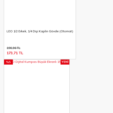
LEO 1/2 Erkek, 1/4 Dişi Kaplin Gövde (Otomat)
190,36 TL
173,71 TL
YENİ
%5