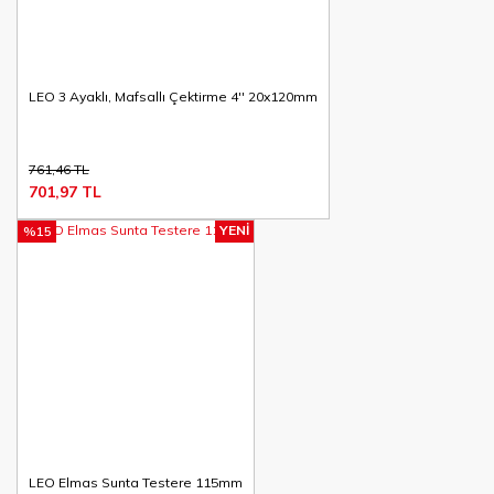
LEO 3 Ayaklı, Mafsallı Çektirme 4'' 20x120mm
761,46 TL
701,97 TL
YENİ
%15
LEO Elmas Sunta Testere 115mm