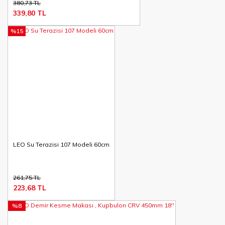
380,73 TL
339,80 TL
%15
LEO Su Terazisi 107 Modeli 60cm
261,75 TL
223,68 TL
%8