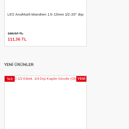
LEO Anahtarlı Mandren 1.5-13mm 1/2-20'' dişi
166,57 TL
111,36 TL
YENİ ÜRÜNLER
YENİ
%9