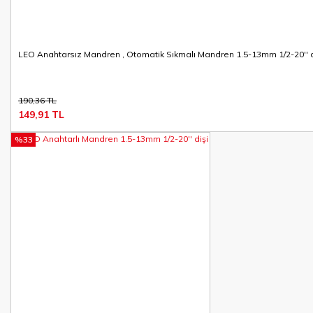
LEO Anahtarsız Mandren , Otomatik Sıkmalı Mandren 1.5-13mm 1/2-20'' d
190,36 TL
149,91 TL
%33