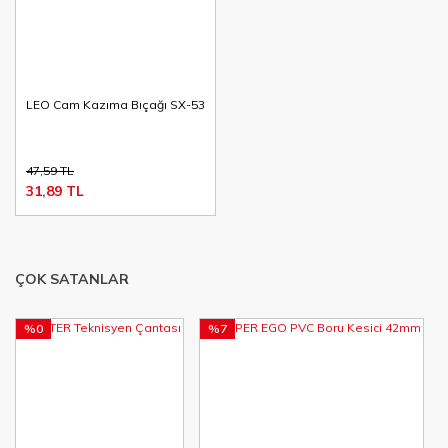
LEO Cam Kazıma Bıçağı SX-53
47,59 TL
31,89 TL
ÇOK SATANLAR
%0
%7