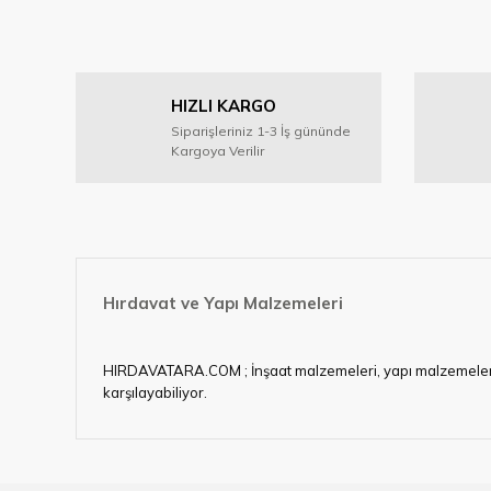
HIZLI KARGO
Siparişleriniz 1-3 İş gününde
Kargoya Verilir
Hırdavat ve Yapı Malzemeleri
HIRDAVATARA.COM ; İnşaat malzemeleri, yapı malzemeleri, ele
karşılayabiliyor.
Hırdavat ve nalburihtiyaçlarınızın tamamına çözüm üretme
Ülkemizde özellikle gelişen sanayi, inşaat ve fabrikalaş
sektörde artan rekabet doğrultusunda en uygun ve hızlı te