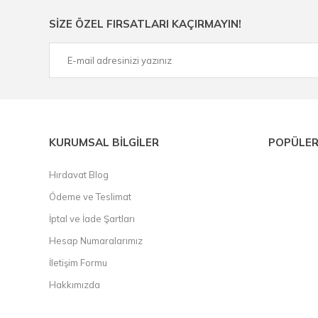
Ürün çeşitliliğimizden bazıları ; Bi-metal panç, pense, mat
SİZE ÖZEL FIRSATLARI KAÇIRMAYIN!
çelik cetvel, tel fırça, kalem havya, karot uç, pafta takımla
KURUMSAL BİLGİLER
POPÜLER
Hırdavat Blog
Ödeme ve Teslimat
İptal ve İade Şartları
Hesap Numaralarımız
İletişim Formu
Hakkımızda