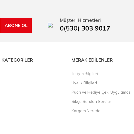
kap ucu, sıcak hava tabancası, sıcak silikon tabanca, silikon mum çubuk, kar
rı, boru kesiciler, çektirme, kablo makası, pürmüz, lazerli mesafe ölçme.
Müşteri Hizmetleri
ABONE OL
0(530)
303 9017
 KATEGORİLER
MERAK EDİLENLER
İletişim Bilgileri
Üyelik Bilgileri
Puan ve Hediye Çeki Uygulaması
Sıkça Sorulan Sorular
Kargom Nerede