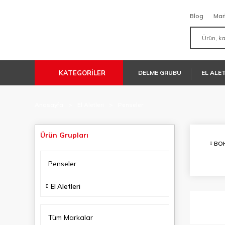
Blog
Mar
KATEGORİLER
DELME GRUBU
EL ALE
Anasayfa
El Aletleri
Penseler
Ürün Grupları
BO
Penseler
El Aletleri
Tüm Markalar