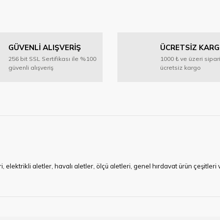
GÜVENLİ ALIŞVERİŞ
ÜCRETSİZ KAR
256 bit SSL Sertifikası ile %100
1000 ₺ ve üzeri sipar
güvenli alışveriş
ücretsiz kargo
ktrikli aletler, havalı aletler, ölçü aletleri, genel hırdavat ürün çeşitler
ye çalışan HIRDAVATARA.COM geniş ürün yelpazesi ile siz değerli müşteri
ma sürecinde hırdavat, yapı malzemeleri ve nalbur malzemeleri çözümü ür
min imkanı ile artı değer kazanmaktadır.