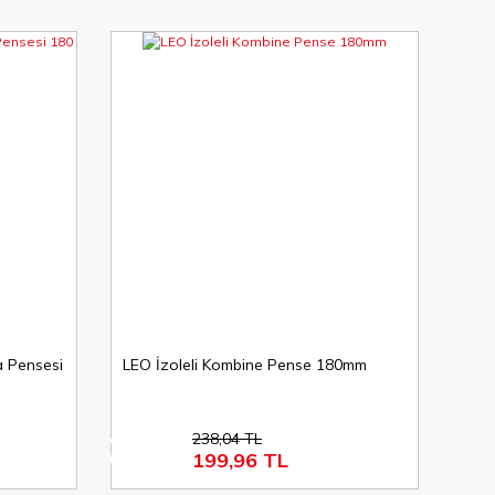
a Pensesi
LEO İzoleli Kombine Pense 180mm
238,04 TL
%16
199,96 TL
indirim