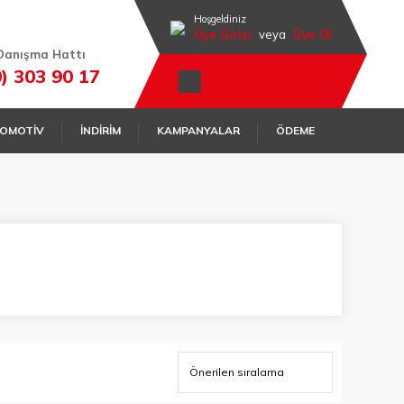
Hoşgeldiniz
Üye Girişi
veya
Üye Ol
Danışma Hattı
0) 303 90 17
OMOTİV
İNDİRİM
KAMPANYALAR
ÖDEME