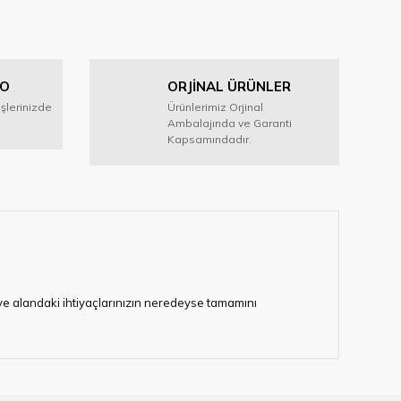
GO
ORJİNAL ÜRÜNLER
işlerinizde
Ürünlerimiz Orjinal
Ambalajında ve Garanti
Kapsamındadır.
i ve alandaki ihtiyaçlarınızın neredeyse tamamını
lerimize hizmet vermektedir.
eten bir çok firmadan biri olan HIRDAVATARA.COM