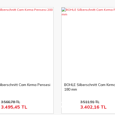
lberschnitt Cam Kırma Pensesi
BOHLE Silberschnitt Cam Kırm
180 mm
3.566,78 TL
3.511,91 TL
%3
3.495,45 TL
3.402,16 TL
indirim