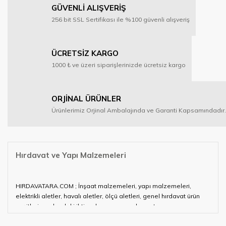
GÜVENLİ ALIŞVERİŞ
256 bit SSL Sertifikası ile %100 güvenli alışveriş
ÜCRETSİZ KARGO
1000 ₺ ve üzeri siparişlerinizde ücretsiz kargo
ORJİNAL ÜRÜNLER
Ürünlerimiz Orjinal Ambalajında ve Garanti Kapsamındadır.
Hırdavat ve Yapı Malzemeleri
HIRDAVATARA.COM ; İnşaat malzemeleri, yapı malzemeleri,
elektrikli aletler, havalı aletler, ölçü aletleri, genel hırdavat ürün
çeşitleri ve alandaki ihtiyaçlarınızın neredeyse tamamını
karşılayabiliyor.