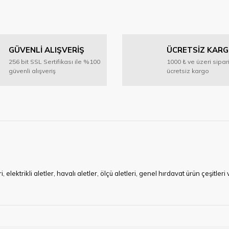
GÜVENLİ ALIŞVERİŞ
ÜCRETSİZ KAR
256 bit SSL Sertifikası ile %100
1000 ₺ ve üzeri sipar
güvenli alışveriş
ücretsiz kargo
ktrikli aletler, havalı aletler, ölçü aletleri, genel hırdavat ürün çeşitler
ye çalışan HIRDAVATARA.COM geniş ürün yelpazesi ile siz değerli müşteri
ma sürecinde hırdavat, yapı malzemeleri ve nalbur malzemeleri çözümü ür
min imkanı ile artı değer kazanmaktadır.