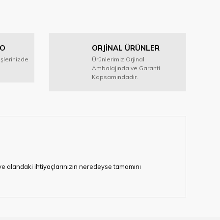
GO
ORJİNAL ÜRÜNLER
işlerinizde
Ürünlerimiz Orjinal
Ambalajında ve Garanti
Kapsamındadır.
i ve alandaki ihtiyaçlarınızın neredeyse tamamını
lerimize hizmet vermektedir.
eten bir çok firmadan biri olan HIRDAVATARA.COM