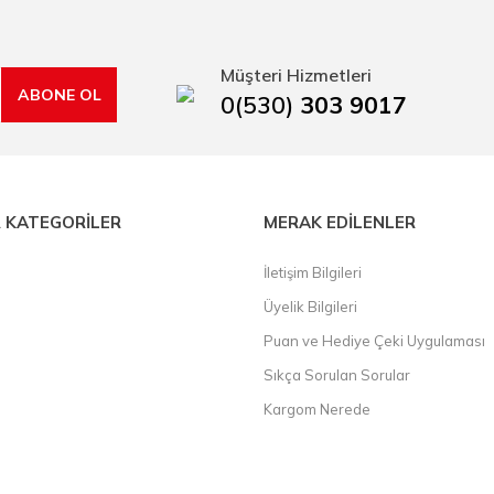
kap ucu, sıcak hava tabancası, sıcak silikon tabanca, silikon mum çubuk, kar
rı, boru kesiciler, çektirme, kablo makası, pürmüz, lazerli mesafe ölçme.
Müşteri Hizmetleri
ABONE OL
0(530)
303 9017
 KATEGORİLER
MERAK EDİLENLER
İletişim Bilgileri
Üyelik Bilgileri
Puan ve Hediye Çeki Uygulaması
Sıkça Sorulan Sorular
Kargom Nerede