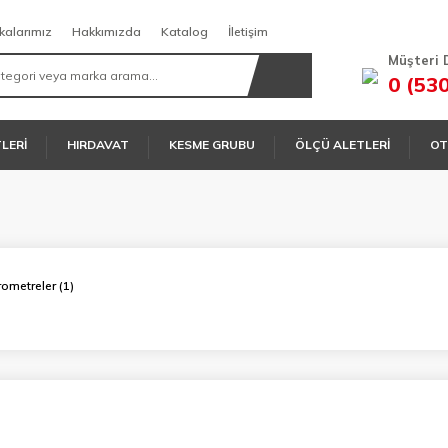
kalarımız
Hakkımızda
Katalog
İletişim
Müşteri 
0 (53
TLERİ
HIRDAVAT
KESME GRUBU
ÖLÇÜ ALETLERİ
OT
rometreler
(1)
O