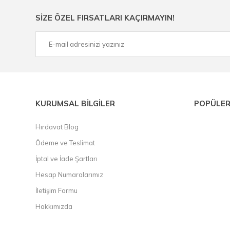
Ürün çeşitliliğimizden bazıları ; Bi-metal panç, pense, mat
SİZE ÖZEL FIRSATLARI KAÇIRMAYIN!
çelik cetvel, tel fırça, kalem havya, karot uç, pafta takımla
KURUMSAL BİLGİLER
POPÜLER
Hırdavat Blog
Ödeme ve Teslimat
İptal ve İade Şartları
Hesap Numaralarımız
İletişim Formu
Hakkımızda