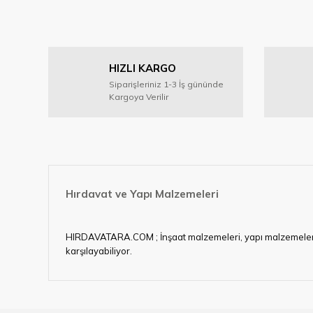
HIZLI KARGO
Siparişleriniz 1-3 İş gününde
Kargoya Verilir
Hırdavat ve Yapı Malzemeleri
HIRDAVATARA.COM ; İnşaat malzemeleri, yapı malzemeleri, ele
karşılayabiliyor.
Hırdavat ve nalburihtiyaçlarınızın tamamına çözüm üretme
Ülkemizde özellikle gelişen sanayi, inşaat ve fabrikalaş
sektörde artan rekabet doğrultusunda en uygun ve hızlı te