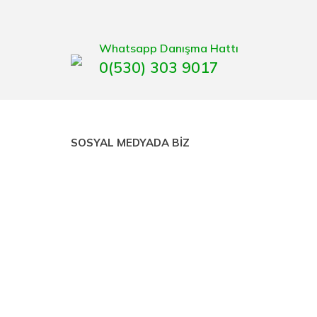
gaburun, gönye çeşitleri, su terazisi, maket bıçağı,
Whatsapp Danışma Hattı
0(530) 303 9017
SOSYAL MEDYADA BİZ