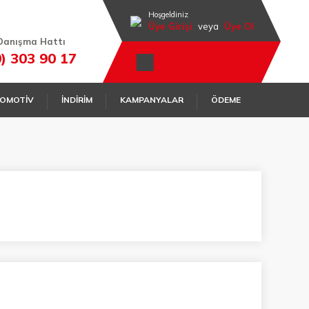
Hoşgeldiniz
Üye Girişi
veya
Üye Ol
Danışma Hattı
0) 303 90 17
OMOTİV
İNDİRİM
KAMPANYALAR
ÖDEME