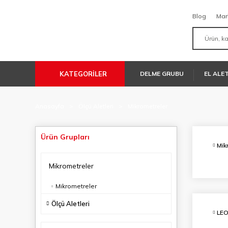
Blog
Mar
KATEGORİLER
DELME GRUBU
EL ALE
Anasayfa
Ölçü Aletleri
Mikrometreler
Ürün Grupları
Mik
Mikrometreler
Mikrometreler
Ölçü Aletleri
LE