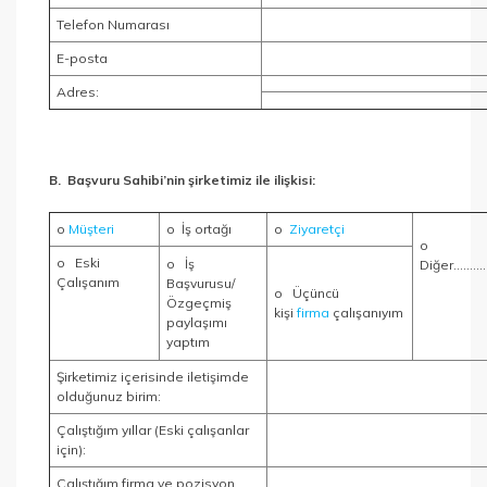
Telefon Numarası
E-posta
Adres:
B. Başvuru Sahibi’nin şirketimiz ile ilişkisi:
o
Müşteri
o İş ortağı
o
Ziyaretçi
o
o Eski
o İş
Diğer……
Çalışanım
Başvurusu/
o Üçüncü
Özgeçmiş
kişi
firma
çalışanıyım
paylaşımı
yaptım
Şirketimiz içerisinde iletişimde
olduğunuz birim:
Çalıştığım yıllar (Eski çalışanlar
için):
Çalıştığım firma ve pozisyon