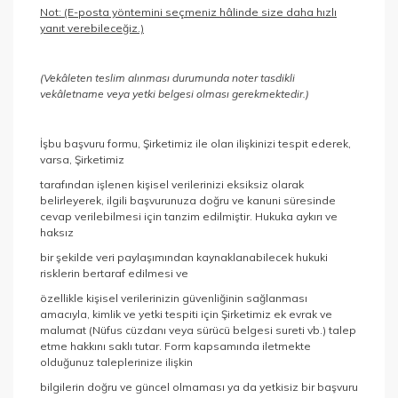
Not: (E-posta yöntemini seçmeniz hâlinde size daha hızlı
yanıt verebileceğiz.)
(Vekâleten teslim alınması durumunda noter tasdikli
vekâletname veya yetki belgesi olması gerekmektedir.)
İşbu başvuru formu, Şirketimiz ile olan ilişkinizi tespit ederek,
varsa, Şirketimiz
tarafından işlenen kişisel verilerinizi eksiksiz olarak
belirleyerek, ilgili başvurunuza doğru ve kanuni süresinde
cevap verilebilmesi için tanzim edilmiştir. Hukuka aykırı ve
haksız
bir şekilde veri paylaşımından kaynaklanabilecek hukuki
risklerin bertaraf edilmesi ve
özellikle kişisel verilerinizin güvenliğinin sağlanması
amacıyla, kimlik ve yetki tespiti için Şirketimiz ek evrak ve
malumat (Nüfus cüzdanı veya sürücü belgesi sureti vb.) talep
etme hakkını saklı tutar. Form kapsamında iletmekte
olduğunuz taleplerinize ilişkin
bilgilerin doğru ve güncel olmaması ya da yetkisiz bir başvuru