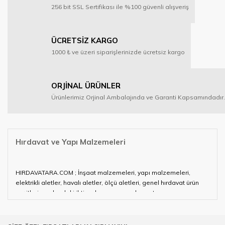
256 bit SSL Sertifikası ile %100 güvenli alışveriş
ÜCRETSİZ KARGO
1000 ₺ ve üzeri siparişlerinizde ücretsiz kargo
ORJİNAL ÜRÜNLER
Ürünlerimiz Orjinal Ambalajında ve Garanti Kapsamındadır.
Hırdavat ve Yapı Malzemeleri
HIRDAVATARA.COM ; İnşaat malzemeleri, yapı malzemeleri,
elektrikli aletler, havalı aletler, ölçü aletleri, genel hırdavat ürün
çeşitleri ve alandaki ihtiyaçlarınızın neredeyse tamamını
karşılayabiliyor.
Hırdavat ve nalburihtiyaçlarınızın tamamına çözüm üretmeye