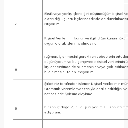
Eksik veya yanlış işlendiğini düşündüğüm Kişisel Ve
aktarıldığı üçüncü kişiler nezdinde de düzeltilmesi
7
istiyorum.
Kişisel Verilerimin kanun ve ilgili diğer kanun hükü
uygun olarak işlenmiş olmasına
rağmen, işlenmesini gerektiren sebeplerin ortadan 
düşünüyorum ve bu çerçevede kişisel verilerimin 
kişiler nezdinde de silinmesinin veya yok edilmes
8
bildirilmesini talep ediyorum
Şirketiniz tarafından işlenen Kişisel Verilerimin mü
Otomatik Sistemler vasıtasıyla analiz edildiğini ve
neticesinde Şahsım aleyhine
bir sonuç doğduğunu düşünüyorum. Bu sonuca itir
9
ediyorum.