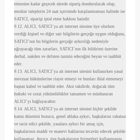
etmesine kadar geçecek sürede sipariş dondurulacak olup,
mezkur taleplerin 24 saat içerisinde karşılanmaması halinde ise
SATICI, siparişi iptal etme hakkını haizdir.
9.12. ALICI, SATICI’ya ait internet sitesine üye olurken
verdiği kişisel ve diğer sair bilgilerin gerçeğe uygun olduğunu,
SATICI’nın bu bilgilerin gerçeğe aykırılığı nedeniyle
uğrayacağı tüm zararları, SATICI’nın ilk bildirimi üzerine
derhal, nakden ve defaten tazmin edeceğini beyan ve taahhüt
eder.
9.13. ALICI, SATICI’ya ait internet sitesini kullanırken yasal
mevzuat hükümlerine riayet etmeyi ve bunları ihlal etmemeyi
baştan kabul ve taahhüt eder. Aksi takdirde, doğacak tüm
hukuki ve cezai yükümlülükler tamamen ve münhasıran
ALICI’yı bağlayacaktır.
9.14. ALICI, SATICI’ya ait internet sitesini hiçbir şekilde
kamu düzenini bozucu, genel ahlaka aykırı, başkalarını rahatsız
ve taciz edici şekilde, yasalara aykırı bir amaç için,
başkalarının maddi ve manevi haklarına tecavüz edecek şekilde
kullanamaz. Ayrıca, üye başkalarının hizmetleri kullanmasını