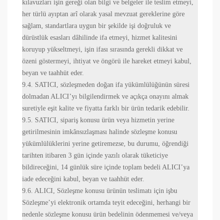
kılavuzları işin gereği olan bilgi ve belgeler ile teslim etmeyi,
her türlü ayıptan arî olarak yasal mevzuat gereklerine göre
sağlam, standartlara uygun bir şekilde işi doğruluk ve
dürüstlük esasları dâhilinde ifa etmeyi, hizmet kalitesini
koruyup yükseltmeyi, işin ifası sırasında gerekli dikkat ve
özeni göstermeyi, ihtiyat ve öngörü ile hareket etmeyi kabul,
beyan ve taahhüt eder.
9.4. SATICI, sözleşmeden doğan ifa yükümlülüğünün süresi
dolmadan ALICI’yı bilgilendirmek ve açıkça onayını almak
suretiyle eşit kalite ve fiyatta farklı bir ürün tedarik edebilir.
9.5. SATICI, sipariş konusu ürün veya hizmetin yerine
getirilmesinin imkânsızlaşması halinde sözleşme konusu
yükümlülüklerini yerine getiremezse, bu durumu, öğrendiği
tarihten itibaren 3 gün içinde yazılı olarak tüketiciye
bildireceğini, 14 günlük süre içinde toplam bedeli ALICI’ya
iade edeceğini kabul, beyan ve taahhüt eder.
9.6. ALICI, Sözleşme konusu ürünün teslimatı için işbu
Sözleşme’yi elektronik ortamda teyit edeceğini, herhangi bir
nedenle sözleşme konusu ürün bedelinin ödenmemesi ve/veya