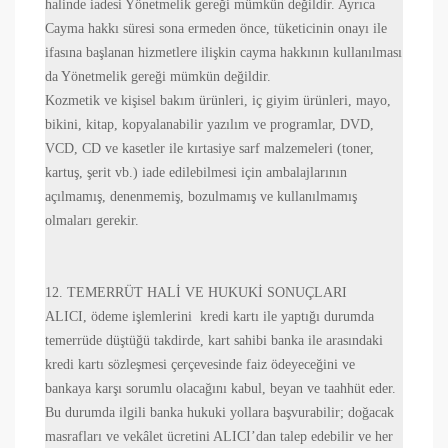
halinde iadesi Yönetmelik gereği mümkün değildir. Ayrıca
Cayma hakkı süresi sona ermeden önce, tüketicinin onayı ile
ifasına başlanan hizmetlere ilişkin cayma hakkının kullanılması
da Yönetmelik gereği mümkün değildir.
Kozmetik ve kişisel bakım ürünleri, iç giyim ürünleri, mayo,
bikini, kitap, kopyalanabilir yazılım ve programlar, DVD,
VCD, CD ve kasetler ile kırtasiye sarf malzemeleri (toner,
kartuş, şerit vb.) iade edilebilmesi için ambalajlarının
açılmamış, denenmemiş, bozulmamış ve kullanılmamış
olmaları gerekir.
12. TEMERRÜT HALİ VE HUKUKİ SONUÇLARI
ALICI, ödeme işlemlerini kredi kartı ile yaptığı durumda
temerrüde düştüğü takdirde, kart sahibi banka ile arasındaki
kredi kartı sözleşmesi çerçevesinde faiz ödeyeceğini ve
bankaya karşı sorumlu olacağını kabul, beyan ve taahhüt eder.
Bu durumda ilgili banka hukuki yollara başvurabilir; doğacak
masrafları ve vekâlet ücretini ALICI’dan talep edebilir ve her