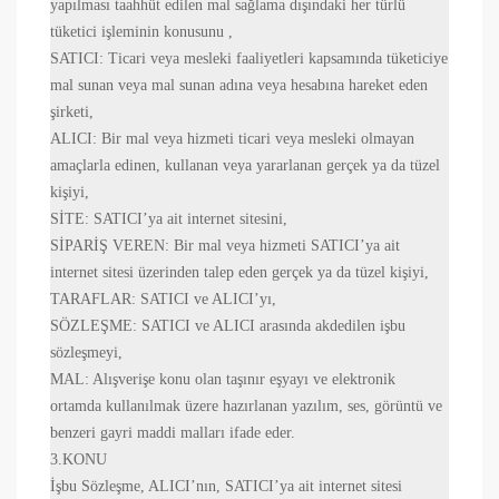
yapılması taahhüt edilen mal sağlama dışındaki her türlü
tüketici işleminin konusunu ,
SATICI
: Ticari veya mesleki faaliyetleri kapsamında tüketiciye
mal sunan veya mal sunan adına veya hesabına hareket eden
şirketi,
ALICI
: Bir mal veya hizmeti ticari veya mesleki olmayan
amaçlarla edinen, kullanan veya yararlanan gerçek ya da tüzel
kişiyi,
SİTE
: SATICI’ya ait internet sitesini,
SİPARİŞ VEREN: Bir mal veya hizmeti SATICI’ya ait
internet sitesi üzerinden talep eden gerçek ya da tüzel kişiyi,
TARAFLAR
: SATICI ve ALICI’yı,
SÖZLEŞME
: SATICI ve ALICI arasında akdedilen işbu
sözleşmeyi,
MAL
: Alışverişe konu olan taşınır eşyayı ve elektronik
ortamda kullanılmak üzere hazırlanan yazılım, ses, görüntü ve
benzeri gayri maddi malları ifade eder.
3.KONU
İşbu Sözleşme, ALICI’nın, SATICI’ya ait internet sitesi