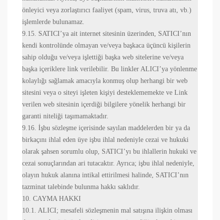
önleyici veya zorlaştırıcı faaliyet (spam, virus, truva atı, vb.)
işlemlerde bulunamaz.
9.15. SATICI’ya ait internet sitesinin üzerinden, SATICI’nın
kendi kontrolünde olmayan ve/veya başkaca üçüncü kişilerin
sahip olduğu ve/veya işlettiği başka web sitelerine ve/veya
başka içeriklere link verilebilir. Bu linkler ALICI’ya yönlenme
kolaylığı sağlamak amacıyla konmuş olup herhangi bir web
sitesini veya o siteyi işleten kişiyi desteklememekte ve Link
verilen web sitesinin içerdiği bilgilere yönelik herhangi bir
garanti niteliği taşımamaktadır.
9.16. İşbu sözleşme içerisinde sayılan maddelerden bir ya da
birkaçını ihlal eden üye işbu ihlal nedeniyle cezai ve hukuki
olarak şahsen sorumlu olup, SATICI’yı bu ihlallerin hukuki ve
cezai sonuçlarından ari tutacaktır. Ayrıca; işbu ihlal nedeniyle,
olayın hukuk alanına intikal ettirilmesi halinde, SATICI’nın
tazminat talebinde bulunma hakkı saklıdır.
10. CAYMA HAKKI
10.1. ALICI; mesafeli sözleşmenin mal satışına ilişkin olması