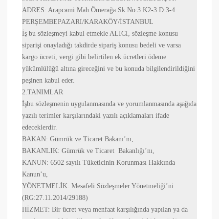
ADRES: Arapcami Mah.Ömerağa Sk.No:3 K2-3 D:3-4
PERŞEMBEPAZARI/KARAKÖY/İSTANBUL
İş bu sözleşmeyi kabul etmekle ALICI, sözleşme konusu
siparişi onayladığı takdirde sipariş konusu bedeli ve varsa
kargo ücreti, vergi gibi belirtilen ek ücretleri ödeme
yükümlülüğü altına gireceğini ve bu konuda bilgilendirildiğini
peşinen kabul eder.
2.TANIMLAR
İşbu sözleşmenin uygulanmasında ve yorumlanmasında aşağıda
yazılı terimler karşılarındaki yazılı açıklamaları ifade
edeceklerdir.
BAKAN
: Gümrük ve Ticaret Bakanı’nı,
BAKANLIK
: Gümrük ve Ticaret Bakanlığı’nı,
KANUN
: 6502 sayılı Tüketicinin Korunması Hakkında
Kanun’u,
YÖNETMELİK
: Mesafeli Sözleşmeler Yönetmeliği’ni
(RG:27.11.2014/29188)
HİZMET
: Bir ücret veya menfaat karşılığında yapılan ya da