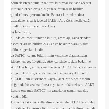
edilmek istenen ürünün faturası kurumsal ise, iade ederken
kurumun düzenlemiş olduğu iade faturası ile birlikte
gönderilmesi gerekmektedir. Faturası kurumlar adına
düzenlenen sipariş iadeleri İADE FATURASI kesilmediği
takdirde tamamlanamayacaktır.)
b) İade formu,
c) İade edilecek ürünlerin kutusu, ambalajı, varsa standart
aksesuarları ile birlikte eksiksiz ve hasarsız olarak teslim
edilmesi gerekmektedir.
d) SATICI, cayma bildiriminin kendisine ulaşmasından
itibaren en geç 10 günlük süre içerisinde toplam bedeli ve
ALICI’yı borç altına sokan belgeleri ALICI’ ya iade etmek ve
20 günlük süre içerisinde malı iade almakla yükümlüdür.
e) ALICI’ nın kusurundan kaynaklanan bir nedenle malın
değerinde bir azalma olursa veya iade imkânsızlaşırsa ALICI
kusuru oranında SATICI’ nın zararlarını tazmin etmekle
yükümlüdür.
f) Cayma hakkının kullanılması nedeniyle SATICI tarafından
düzenlenen kampanya limit tutarının altına düşülmesi halinde