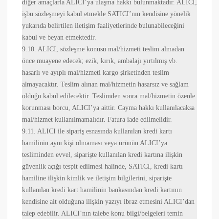
diğer amaçlarla ALICI’ya ulaşma hakkı bulunmaktadır. ALICI,
işbu sözleşmeyi kabul etmekle SATICI’nın kendisine yönelik
yukarıda belirtilen iletişim faaliyetlerinde bulunabileceğini
kabul ve beyan etmektedir.
9.10. ALICI, sözleşme konusu mal/hizmeti teslim almadan
önce muayene edecek; ezik, kırık, ambalajı yırtılmış vb.
hasarlı ve ayıplı mal/hizmeti kargo şirketinden teslim
almayacaktır. Teslim alınan mal/hizmetin hasarsız ve sağlam
olduğu kabul edilecektir. Teslimden sonra mal/hizmetin özenle
korunması borcu, ALICI’ya aittir. Cayma hakkı kullanılacaksa
mal/hizmet kullanılmamalıdır. Fatura iade edilmelidir.
9.11. ALICI ile sipariş esnasında kullanılan kredi kartı
hamilinin aynı kişi olmaması veya ürünün ALICI’ya
tesliminden evvel, siparişte kullanılan kredi kartına ilişkin
güvenlik açığı tespit edilmesi halinde, SATICI, kredi kartı
hamiline ilişkin kimlik ve iletişim bilgilerini, siparişte
kullanılan kredi kart hamilinin bankasından kredi kartının
kendisine ait olduğuna ilişkin yazıyı ibraz etmesini ALICI’dan
talep edebilir. ALICI’nın talebe konu bilgi/belgeleri temin