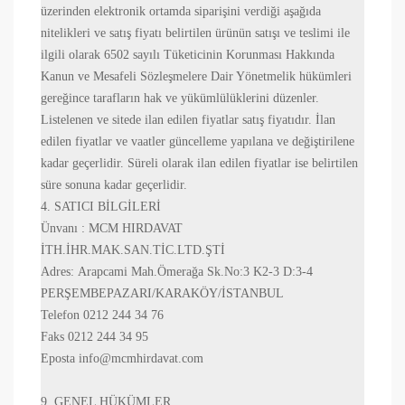
üzerinden elektronik ortamda siparişini verdiği aşağıda
nitelikleri ve satış fiyatı belirtilen ürünün satışı ve teslimi ile
ilgili olarak 6502 sayılı Tüketicinin Korunması Hakkında
Kanun ve Mesafeli Sözleşmelere Dair Yönetmelik hükümleri
gereğince tarafların hak ve yükümlülüklerini düzenler.
Listelenen ve sitede ilan edilen fiyatlar satış fiyatıdır. İlan
edilen fiyatlar ve vaatler güncelleme yapılana ve değiştirilene
kadar geçerlidir. Süreli olarak ilan edilen fiyatlar ise belirtilen
süre sonuna kadar geçerlidir.
4. SATICI BİLGİLERİ
Ünvanı :
MCM HIRDAVAT
İTH.İHR.MAK.SAN.TİC.LTD.ŞTİ
Adres:
Arapcami Mah.Ömerağa Sk.No:3 K2-3 D:3-4
PERŞEMBEPAZARI/KARAKÖY/İSTANBUL
Telefon 0212 244 34 76
Faks 0212 244 34 95
Eposta info@mcmhirdavat.com
9. GENEL HÜKÜMLER