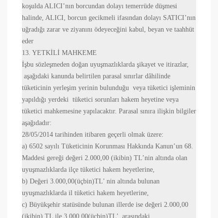
koşulda ALICI’nın borcundan dolayı temerrüde düşmesi
halinde, ALICI, borcun gecikmeli ifasından dolayı SATICI’nın
uğradığı zarar ve ziyanını ödeyeceğini kabul, beyan ve taahhüt
eder
13. YETKİLİ MAHKEME
İşbu sözleşmeden doğan uyuşmazlıklarda şikayet ve itirazlar,
aşağıdaki kanunda belirtilen parasal sınırlar dâhilinde
tüketicinin yerleşim yerinin bulunduğu veya tüketici işleminin
yapıldığı yerdeki tüketici sorunları hakem heyetine veya
tüketici mahkemesine yapılacaktır. Parasal sınıra ilişkin bilgiler
aşağıdadır:
28/05/2014 tarihinden itibaren geçerli olmak üzere:
a) 6502 sayılı Tüketicinin Korunması Hakkında Kanun’un 68.
Maddesi gereği değeri 2.000,00 (ikibin) TL’nin altında olan
uyuşmazlıklarda ilçe tüketici hakem heyetlerine,
b) Değeri 3.000,00(üçbin)TL’ nin altında bulunan
uyuşmazlıklarda il tüketici hakem heyetlerine,
c) Büyükşehir statüsünde bulunan illerde ise değeri 2.000,00
(ikibin) TL ile 3.000,00(üçbin)TL’ arasındaki