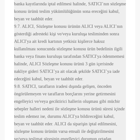
banka kayıtlarında iptal edilmesi halinde, SATICI’nın sözleşme
konusu ürünü teslim yükümlülüğünün sona ereceğini kabul,
beyan ve taahhüt eder.
9.7. ALICI, Sözleşme konusu ürünün ALICI veya ALICI’nın
gösterdiği adresteki kişi ve/veya kuruluşa tesliminden sonra
ALICI'ya ait kredi kartının yetkisiz kişilerce haksız
kullanılması sonucunda sözleşme konusu ürün bedelinin ilgili
banka veya finans kuruluşu tarafından SATICI'ya ödenmemesi
halinde, ALICI Sözleşme konusu ürünü 3 gün içerisinde
nakliye gideri SATICI’ya ait olacak şekilde SATICI’ya iade
edeceğini kabul, beyan ve taahhüt eder.
9.8. SATICI, tarafların iradesi dışında gelişen, önceden
öngörülemeyen ve tarafların borçlarını yerine getirmesini
engelleyici ve/veya geciktirici hallerin oluşması gibi mücbir
sebepler halleri nedeni ile sözleşme konusu ürünü süresi içinde
teslim edemez ise, durumu ALICI'ya bildireceğini kabul,
beyan ve taahhüt eder. ALICI da siparişin iptal edilmesini,
sözleşme konusu ürünün varsa emsali ile değiştirilmesini
ve/veya teslimat süresinin engelleyici durumun ortadan