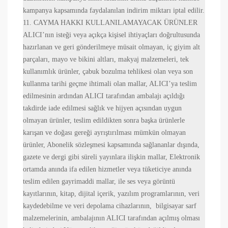
kampanya kapsamında faydalanılan indirim miktarı iptal edilir.
11. CAYMA HAKKI KULLANILAMAYACAK ÜRÜNLER
ALICI’nın isteği veya açıkça kişisel ihtiyaçları doğrultusunda
hazırlanan ve geri gönderilmeye müsait olmayan, iç giyim alt
parçaları, mayo ve bikini altları, makyaj malzemeleri, tek
kullanımlık ürünler, çabuk bozulma tehlikesi olan veya son
kullanma tarihi geçme ihtimali olan mallar, ALICI’ya teslim
edilmesinin ardından ALICI tarafından ambalajı açıldığı
takdirde iade edilmesi sağlık ve hijyen açısından uygun
olmayan ürünler, teslim edildikten sonra başka ürünlerle
karışan ve doğası gereği ayrıştırılması mümkün olmayan
ürünler, Abonelik sözleşmesi kapsamında sağlananlar dışında,
gazete ve dergi gibi süreli yayınlara ilişkin mallar, Elektronik
ortamda anında ifa edilen hizmetler veya tüketiciye anında
teslim edilen gayrimaddi mallar, ile ses veya görüntü
kayıtlarının, kitap, dijital içerik, yazılım programlarının, veri
kaydedebilme ve veri depolama cihazlarının, bilgisayar sarf
malzemelerinin, ambalajının ALICI tarafından açılmış olması