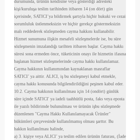
durumunda, ürünün kendisine veya gösterdiği adresteki
kişi/kuruluşa teslim tarihinden itibaren 14 (on dört) gün
içerisinde, SATICI’ya bildirmek şartıyla hiçbir hukuki ve cezai
sorumluluk üstlenmeksizin ve hiçbir gerekçe göstermeksizin
malı reddederek sözleşmeden cayma hakkını kullanabilir.
Hizmet sunumuna ilişkin mesafeli sözleşmelerde ise, bu süre
sözleşmenin imzalandığı tarihten itibaren başlar. Cayma hakkı
süresi sona ermeden önce, tüketicinin onayı ile hizmetin ifasına
başlanan hizmet sözleşmelerinde cayma hakkı kullanılamaz.
Cayma hakkının kullanımından kaynaklanan masraflar
SATICI’ ya aittir. ALICI, iş bu sözleşmeyi kabul etmekle,
cayma hakkı konusunda bilgilendirildiğini peşinen kabul eder.
10.2. Cayma hakkının kullanılması için 14 (ondört) günlük
süre içinde SATICI' ya iadeli taahhütlü posta, faks veya eposta
ile yazılı bildirimde bulunulması ve ürünün işbu sözleşmede
düzenlenen "Cayma Hakkı Kullanılamayacak Ürünler"
hükümleri çerçevesinde kullanılmamış olması şarttır. Bu
hakkın kullanılması halinde,
a) 3. kişiye veya ALICI’ ya teslim edilen ürünün faturası, (İade