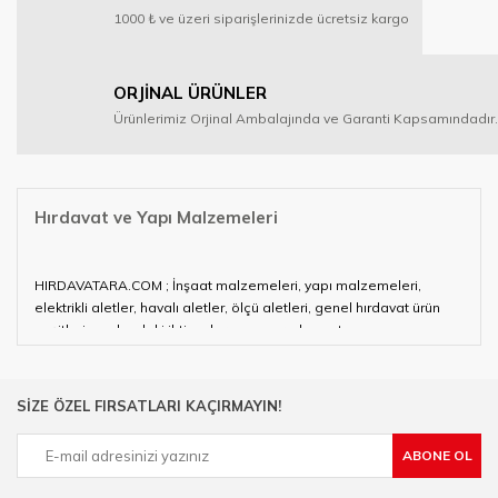
1000 ₺ ve üzeri siparişlerinizde ücretsiz kargo
ORJİNAL ÜRÜNLER
Ürünlerimiz Orjinal Ambalajında ve Garanti Kapsamındadır.
Hırdavat ve Yapı Malzemeleri
HIRDAVATARA.COM ; İnşaat malzemeleri, yapı malzemeleri,
elektrikli aletler, havalı aletler, ölçü aletleri, genel hırdavat ürün
çeşitleri ve alandaki ihtiyaçlarınızın neredeyse tamamını
karşılayabiliyor.
Hırdavat ve nalburihtiyaçlarınızın tamamına çözüm üretmeye
SİZE ÖZEL FIRSATLARI KAÇIRMAYIN!
çalışan HIRDAVATARA.COM geniş ürün yelpazesi ile siz değerli
müşterilerimize hizmet vermektedir.
ABONE OL
Ülkemizde özellikle gelişen sanayi, inşaat ve fabrikalaşma
sürecinde hırdavat, yapı malzemeleri ve nalbur malzemeleri