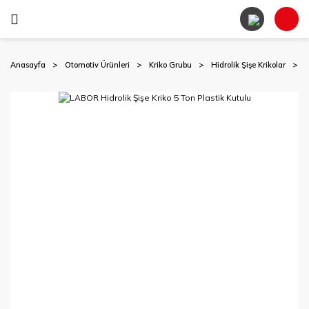
Anasayfa
Otomotiv Ürünleri
Kriko Grubu
Hidrolik Şişe Krikolar
L