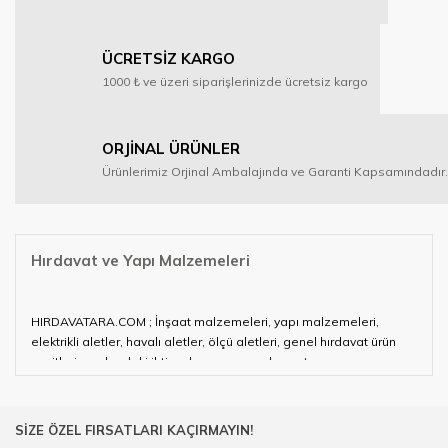
ÜCRETSİZ KARGO
1000 ₺ ve üzeri siparişlerinizde ücretsiz kargo
ORJİNAL ÜRÜNLER
Ürünlerimiz Orjinal Ambalajında ve Garanti Kapsamındadır.
Hırdavat ve Yapı Malzemeleri
HIRDAVATARA.COM ; İnşaat malzemeleri, yapı malzemeleri,
elektrikli aletler, havalı aletler, ölçü aletleri, genel hırdavat ürün
çeşitleri ve alandaki ihtiyaçlarınızın neredeyse tamamını
karşılayabiliyor.
Hırdavat ve nalburihtiyaçlarınızın tamamına çözüm üretmeye
SİZE ÖZEL FIRSATLARI KAÇIRMAYIN!
çalışan HIRDAVATARA.COM geniş ürün yelpazesi ile siz değerli