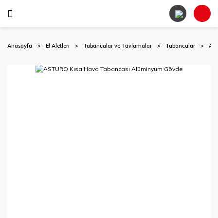
Anasayfa
El Aletleri
Tabancalar ve Tavlamalar
Tabancalar
AST