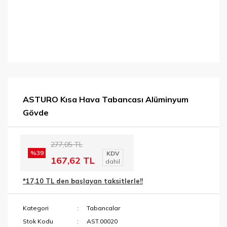
ASTURO Kısa Hava Tabancası Alüminyum
Gövde
277,05 TL
%39
KDV
167,62 TL
dahil
*17,10 TL den başlayan taksitlerle!!
Kategori
Tabancalar
Stok Kodu
AST.00020