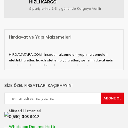
HIZLI KARGO
Siparişleriniz 1-3 İş gününde Kargoya Verilir
Hırdavat ve Yapı Malzemeleri
HIRDAVATARA.COM ; İnşaat malzemeleri, yapı malzemeleri,
elektrikli aletler, havalı aletler, ölçü aletleri, genel hırdavat ürün
çeşitleri ve alandaki ihtiyaçlarınızın neredeyse tamamını
karşılayabiliyor.
Hırdavat ve nalburihtiyaçlarınızın tamamına çözüm üretmeye
SİZE ÖZEL FIRSATLARI KAÇIRMAYIN!
çalışan HIRDAVATARA.COM geniş ürün yelpazesi ile siz değerli
müşterilerimize hizmet vermektedir.
ABONE OL
Ülkemizde özellikle gelişen sanayi, inşaat ve fabrikalaşma
sürecinde hırdavat, yapı malzemeleri ve nalbur malzemeleri
Müşteri Hizmetleri
çözümü üreten bir çok firmadan biri olan HIRDAVATARA.COM
0(530)
303 9017
sektörde artan rekabet doğrultusunda en uygun ve hızlı temin
imkanı ile artı değer kazanmaktadır.
Whatsapp Danışma Hattı