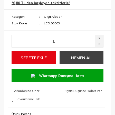
*6,80 TL den başlayan taksitlerle!!
Menteşe Yeri
Makaslar
Açma Ucu
Kategori
Ölçü Aletleri
Maket Bıçakları
Paftalar ve Yedek
Stok Kodu
LEO.00803
Kafalar
Maşalı Boru
Anahtarları
Pançlar
Mengeneler
SDS Keski ve
Murçlar
Penseler
SEPETE EKLE
HEMEN AL
SDS Matkap
RAPID Ürünleri
Uçları
Tabancalar ve
Whatsapp Danışma Hattı
Tutucular
Tavlamalar
Taşlama
Arkadaşına Öner
Fiyatı Düşünce Haber Ver
Anahtarları
Tek Kollar ve
Taraklar
Ürünü Paylaş :