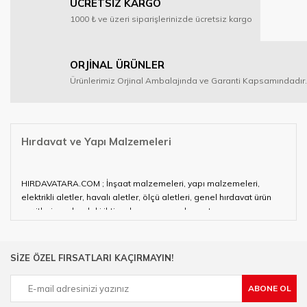
ÜCRETSİZ KARGO
1000 ₺ ve üzeri siparişlerinizde ücretsiz kargo
ORJİNAL ÜRÜNLER
Ürünlerimiz Orjinal Ambalajında ve Garanti Kapsamındadır.
Hırdavat ve Yapı Malzemeleri
HIRDAVATARA.COM ; İnşaat malzemeleri, yapı malzemeleri,
elektrikli aletler, havalı aletler, ölçü aletleri, genel hırdavat ürün
çeşitleri ve alandaki ihtiyaçlarınızın neredeyse tamamını
karşılayabiliyor.
Hırdavat ve nalburihtiyaçlarınızın tamamına çözüm üretmeye
SİZE ÖZEL FIRSATLARI KAÇIRMAYIN!
çalışan HIRDAVATARA.COM geniş ürün yelpazesi ile siz değerli
müşterilerimize hizmet vermektedir.
ABONE OL
Ülkemizde özellikle gelişen sanayi, inşaat ve fabrikalaşma
sürecinde hırdavat, yapı malzemeleri ve nalbur malzemeleri