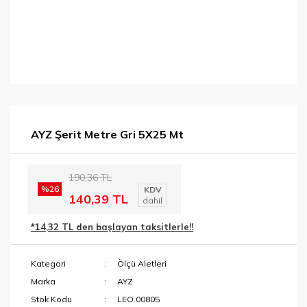
AYZ Şerit Metre Gri 5X25 Mt
190,36 TL
%26
KDV
140,39 TL
dahil
*14,32 TL den başlayan taksitlerle!!
Kategori
Ölçü Aletleri
Marka
AYZ
Stok Kodu
LEO.00805