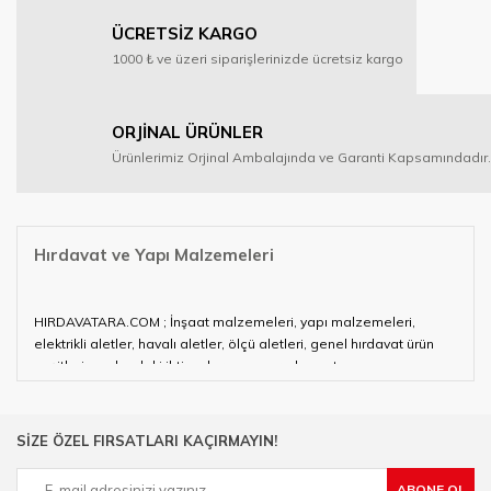
ÜCRETSİZ KARGO
1000 ₺ ve üzeri siparişlerinizde ücretsiz kargo
ORJİNAL ÜRÜNLER
Ürünlerimiz Orjinal Ambalajında ve Garanti Kapsamındadır.
Hırdavat ve Yapı Malzemeleri
HIRDAVATARA.COM ; İnşaat malzemeleri, yapı malzemeleri,
elektrikli aletler, havalı aletler, ölçü aletleri, genel hırdavat ürün
çeşitleri ve alandaki ihtiyaçlarınızın neredeyse tamamını
karşılayabiliyor.
Hırdavat ve nalburihtiyaçlarınızın tamamına çözüm üretmeye
SİZE ÖZEL FIRSATLARI KAÇIRMAYIN!
çalışan HIRDAVATARA.COM geniş ürün yelpazesi ile siz değerli
müşterilerimize hizmet vermektedir.
ABONE OL