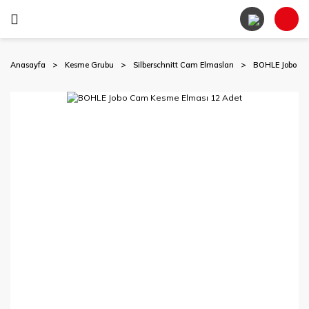
Anasayfa
Kesme Grubu
Silberschnitt Cam Elmasları
BOHLE Jobo Ca