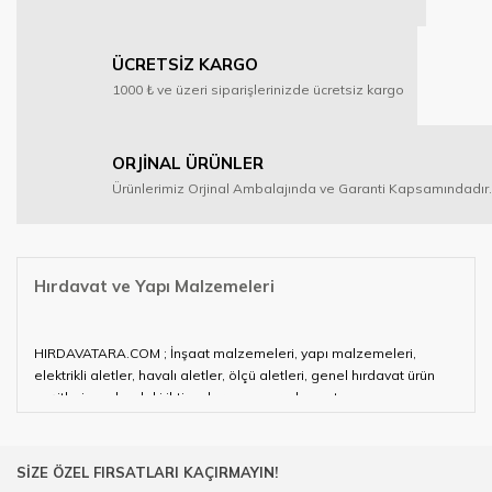
ÜCRETSİZ KARGO
1000 ₺ ve üzeri siparişlerinizde ücretsiz kargo
ORJİNAL ÜRÜNLER
Ürünlerimiz Orjinal Ambalajında ve Garanti Kapsamındadır.
Hırdavat ve Yapı Malzemeleri
HIRDAVATARA.COM ; İnşaat malzemeleri, yapı malzemeleri,
elektrikli aletler, havalı aletler, ölçü aletleri, genel hırdavat ürün
çeşitleri ve alandaki ihtiyaçlarınızın neredeyse tamamını
karşılayabiliyor.
Hırdavat ve nalburihtiyaçlarınızın tamamına çözüm üretmeye
SİZE ÖZEL FIRSATLARI KAÇIRMAYIN!
çalışan HIRDAVATARA.COM geniş ürün yelpazesi ile siz değerli