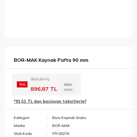
BOR-MAK Kaynak Pafta 90 mm
953,30 TL
%6
KDV
896,87 TL
dahil
*91,51 TL den başlayan taksitlerle!!
Kategori
Boru Kaynak Grubu
Marka
BOR-MAK
Stok Kodu
PİY.00276