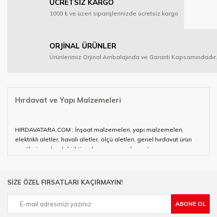
ÜCRETSİZ KARGO
1000 ₺ ve üzeri siparişlerinizde ücretsiz kargo
ORJİNAL ÜRÜNLER
Ürünlerimiz Orjinal Ambalajında ve Garanti Kapsamındadır.
Hırdavat ve Yapı Malzemeleri
HIRDAVATARA.COM ; İnşaat malzemeleri, yapı malzemeleri,
elektrikli aletler, havalı aletler, ölçü aletleri, genel hırdavat ürün
çeşitleri ve alandaki ihtiyaçlarınızın neredeyse tamamını
karşılayabiliyor.
Hırdavat ve nalburihtiyaçlarınızın tamamına çözüm üretmeye
SİZE ÖZEL FIRSATLARI KAÇIRMAYIN!
çalışan HIRDAVATARA.COM geniş ürün yelpazesi ile siz değerli
müşterilerimize hizmet vermektedir.
ABONE OL
Ülkemizde özellikle gelişen sanayi, inşaat ve fabrikalaşma
sürecinde hırdavat, yapı malzemeleri ve nalbur malzemeleri