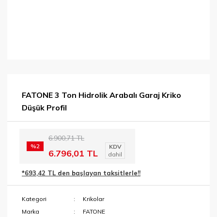
FATONE 3 Ton Hidrolik Arabalı Garaj Kriko
Düşük Profil
6.900,71 TL
%2
KDV
6.796,01 TL
dahil
*693,42 TL den başlayan taksitlerle!!
Kategori
Krikolar
Marka
FATONE