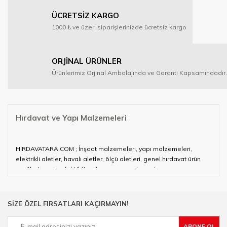
ÜCRETSİZ KARGO
1000 ₺ ve üzeri siparişlerinizde ücretsiz kargo
ORJİNAL ÜRÜNLER
Ürünlerimiz Orjinal Ambalajında ve Garanti Kapsamındadır.
Hırdavat ve Yapı Malzemeleri
HIRDAVATARA.COM ; İnşaat malzemeleri, yapı malzemeleri,
elektrikli aletler, havalı aletler, ölçü aletleri, genel hırdavat ürün
çeşitleri ve alandaki ihtiyaçlarınızın neredeyse tamamını
karşılayabiliyor.
Hırdavat ve nalburihtiyaçlarınızın tamamına çözüm üretmeye
SİZE ÖZEL FIRSATLARI KAÇIRMAYIN!
çalışan HIRDAVATARA.COM geniş ürün yelpazesi ile siz değerli
müşterilerimize hizmet vermektedir.
ABONE OL