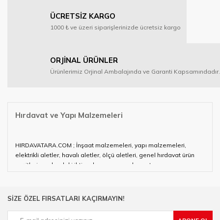
ÜCRETSİZ KARGO
1000 ₺ ve üzeri siparişlerinizde ücretsiz kargo
ORJİNAL ÜRÜNLER
Ürünlerimiz Orjinal Ambalajında ve Garanti Kapsamındadır.
Hırdavat ve Yapı Malzemeleri
HIRDAVATARA.COM ; İnşaat malzemeleri, yapı malzemeleri,
elektrikli aletler, havalı aletler, ölçü aletleri, genel hırdavat ürün
çeşitleri ve alandaki ihtiyaçlarınızın neredeyse tamamını
karşılayabiliyor.
Hırdavat ve nalburihtiyaçlarınızın tamamına çözüm üretmeye
SİZE ÖZEL FIRSATLARI KAÇIRMAYIN!
çalışan HIRDAVATARA.COM geniş ürün yelpazesi ile siz değerli
müşterilerimize hizmet vermektedir.