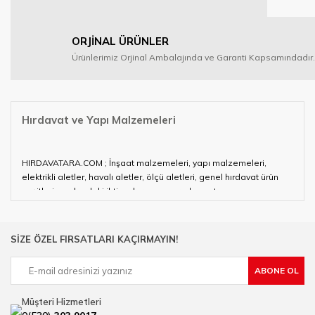
ORJİNAL ÜRÜNLER
Ürünlerimiz Orjinal Ambalajında ve Garanti Kapsamındadır.
Hırdavat ve Yapı Malzemeleri
HIRDAVATARA.COM ; İnşaat malzemeleri, yapı malzemeleri,
elektrikli aletler, havalı aletler, ölçü aletleri, genel hırdavat ürün
çeşitleri ve alandaki ihtiyaçlarınızın neredeyse tamamını
karşılayabiliyor.
Hırdavat ve nalburihtiyaçlarınızın tamamına çözüm üretmeye
SİZE ÖZEL FIRSATLARI KAÇIRMAYIN!
çalışan HIRDAVATARA.COM geniş ürün yelpazesi ile siz değerli
müşterilerimize hizmet vermektedir.
ABONE OL
Ülkemizde özellikle gelişen sanayi, inşaat ve fabrikalaşma
sürecinde hırdavat, yapı malzemeleri ve nalbur malzemeleri
Müşteri Hizmetleri
çözümü üreten bir çok firmadan biri olan HIRDAVATARA.COM