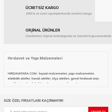
ÜCRETSİZ KARGO
1000 ₺ ve üzeri siparişlerinizde ücretsiz kargo
ORJİNAL ÜRÜNLER
Ürünlerimiz Orjinal Ambalajında ve Garanti Kapsamındadır.
Hırdavat ve Yapı Malzemeleri
HIRDAVATARA.COM ; İnşaat malzemeleri, yapı malzemeleri,
elektrikli aletler, havalı aletler, ölçü aletleri, genel hırdavat ürün
çeşitleri ve alandaki ihtiyaçlarınızın neredeyse tamamını
karşılayabiliyor.
Hırdavat ve nalburihtiyaçlarınızın tamamına çözüm üretmeye
SİZE ÖZEL FIRSATLARI KAÇIRMAYIN!
çalışan HIRDAVATARA.COM geniş ürün yelpazesi ile siz değerli
müşterilerimize hizmet vermektedir.
ABONE OL