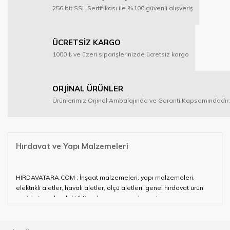
256 bit SSL Sertifikası ile %100 güvenli alışveriş
ÜCRETSİZ KARGO
1000 ₺ ve üzeri siparişlerinizde ücretsiz kargo
ORJİNAL ÜRÜNLER
Ürünlerimiz Orjinal Ambalajında ve Garanti Kapsamındadır.
Hırdavat ve Yapı Malzemeleri
HIRDAVATARA.COM ; İnşaat malzemeleri, yapı malzemeleri,
elektrikli aletler, havalı aletler, ölçü aletleri, genel hırdavat ürün
çeşitleri ve alandaki ihtiyaçlarınızın neredeyse tamamını
karşılayabiliyor.
Hırdavat ve nalburihtiyaçlarınızın tamamına çözüm üretmeye