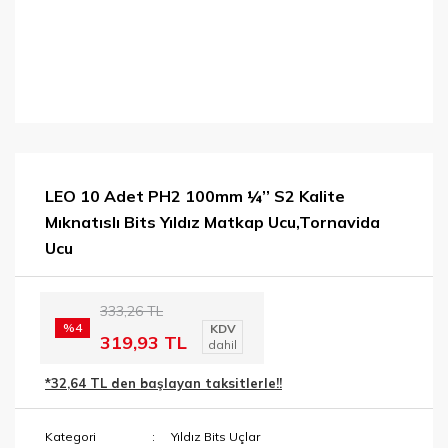
LEO 10 Adet PH2 100mm ¼’’ S2 Kalite
Mıknatıslı Bits Yıldız Matkap Ucu,Tornavida
Ucu
333,26 TL
%4
KDV
319,93 TL
dahil
*32,64 TL den başlayan taksitlerle!!
Kategori
Yıldız Bits Uçlar