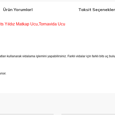
Ürün YorumlarI
Taksit Seçenekler
its Yıldız Matkap Ucu,Tornavida Ucu
arı kullanarak vidalama işlemini yapabilirsiniz. Farklı vidalar için farklı bits uç bu
ansır.
 konularda yetersiz gördüğünüz noktaları öneri formunu kullanarak tarafımıza 
Bu ürüne ilk yorumu siz yapın!