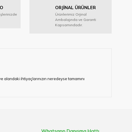
GO
ORJİNAL ÜRÜNLER
işlerinizde
Ürünlerimiz Orjinal
Ambalajında ve Garanti
Kapsamındadır.
i ve alandaki ihtiyaçlarınızın neredeyse tamamını
lerimize hizmet vermektedir.
eten bir çok firmadan biri olan HIRDAVATARA.COM
gaburun, gönye çeşitleri, su terazisi, maket bıçağı,
Whatsapp Danışma Hattı