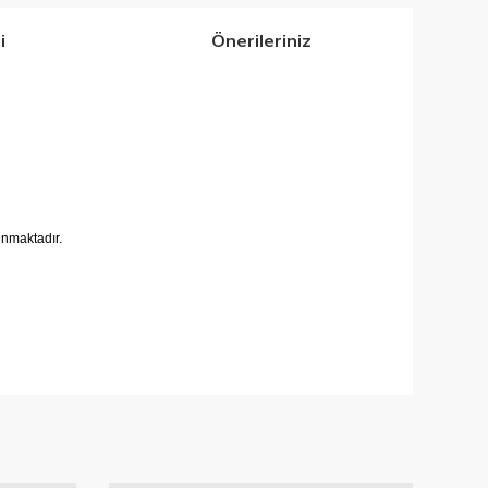
i
Önerileriniz
lunmaktadır.
iletebilirsiniz.