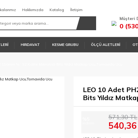
kalarımız
Hakkımızda
Katalog
İletişim
Müşteri 
0 (53
TLERİ
HIRDAVAT
KESME GRUBU
ÖLÇÜ ALETLERİ
OT
150mm ¼’’ S2 Kalite Mıknatıslı Bits Yıldız Matkap Ucu,Tornavida Ucu
LEO 10 Adet PH2 
Bits Yıldız Matk
571,30 TL
%5
540,36
indirim