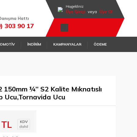
Hoşgeldiniz
Üye Girişi
veya
Üye Ol
Danışma Hattı
0) 303 90 17
OMOTİV
İNDİRİM
KAMPANYALAR
ÖDEME
150mm ¼’’ S2 Kalite Mıknatıslı
ap Ucu,Tornavida Ucu
 TL
KDV
dahil