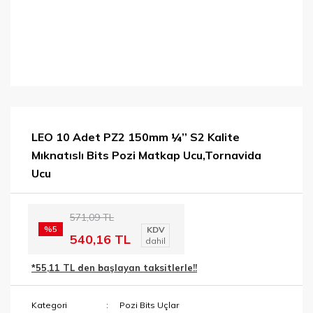
LEO 10 Adet PZ2 150mm ¼’’ S2 Kalite
Mıknatıslı Bits Pozi Matkap Ucu,Tornavida
Ucu
571,09 TL
%5
KDV
540,16 TL
dahil
*55,11 TL den başlayan taksitlerle!!
Kategori
Pozi Bits Uçlar