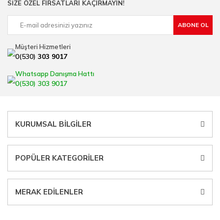
SİZE ÖZEL FIRSATLARI KAÇIRMAYIN!
çalışan HIRDAVATARA.COM geniş ürün yelpazesi ile siz değerli
müşterilerimize hizmet vermektedir.
ABONE OL
Ülkemizde özellikle gelişen sanayi, inşaat ve fabrikalaşma
sürecinde hırdavat, yapı malzemeleri ve nalbur malzemeleri
Müşteri Hizmetleri
çözümü üreten bir çok firmadan biri olan HIRDAVATARA.COM
0(530)
303 9017
sektörde artan rekabet doğrultusunda en uygun ve hızlı temin
imkanı ile artı değer kazanmaktadır.
Whatsapp Danışma Hattı
Ürün çeşitliliğimizden bazıları ; Bi-metal panç, pense, matkap
0(530) 303 9017
ucu, sıcak hava tabancası, sıcak silikon tabanca, silikon mum
çubuk, kargaburun, gönye çeşitleri, su terazisi, maket bıçağı,
çelik cetvel, tel fırça, kalem havya, karot uç, pafta takımları,
boru kesiciler, çektirme, kablo makası, pürmüz, lazerli mesafe
KURUMSAL BİLGİLER
ölçme.
POPÜLER KATEGORİLER
MERAK EDİLENLER