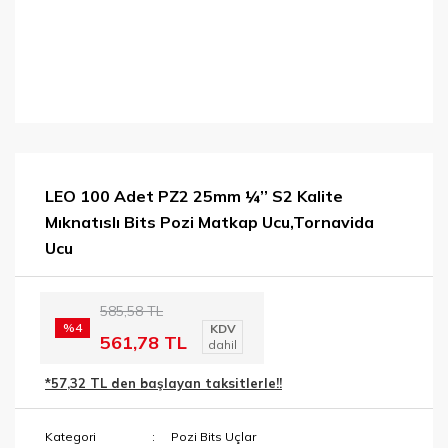
LEO 100 Adet PZ2 25mm ¼’’ S2 Kalite
Mıknatıslı Bits Pozi Matkap Ucu,Tornavida
Ucu
585,58 TL
%4
KDV
561,78 TL
dahil
*57,32 TL den başlayan taksitlerle!!
Kategori
Pozi Bits Uçlar