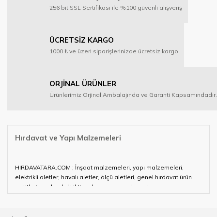
256 bit SSL Sertifikası ile %100 güvenli alışveriş
ÜCRETSİZ KARGO
1000 ₺ ve üzeri siparişlerinizde ücretsiz kargo
ORJİNAL ÜRÜNLER
Ürünlerimiz Orjinal Ambalajında ve Garanti Kapsamındadır.
Hırdavat ve Yapı Malzemeleri
HIRDAVATARA.COM ; İnşaat malzemeleri, yapı malzemeleri,
elektrikli aletler, havalı aletler, ölçü aletleri, genel hırdavat ürün
çeşitleri ve alandaki ihtiyaçlarınızın neredeyse tamamını
karşılayabiliyor.
Hırdavat ve nalburihtiyaçlarınızın tamamına çözüm üretmeye