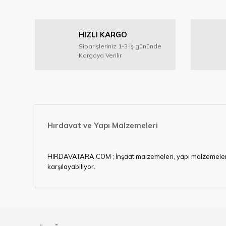
Görüş ve önerileriniz için teşekkür ederiz.
Ürün resmi kalitesiz, bozuk veya görüntülenemiyor.
HIZLI KARGO
Ürün açıklamasında eksik bilgiler bulunuyor.
Siparişleriniz 1-3 İş gününde
Ürün bilgilerinde hatalar bulunuyor.
Kargoya Verilir
Ürün fiyatı diğer sitelerden daha pahalı.
Bu ürüne benzer farklı alternatifler olmalı.
Hırdavat ve Yapı Malzemeleri
HIRDAVATARA.COM ; İnşaat malzemeleri, yapı malzemeleri, ele
karşılayabiliyor.
Hırdavat ve nalburihtiyaçlarınızın tamamına çözüm üretme
Ülkemizde özellikle gelişen sanayi, inşaat ve fabrikalaş
sektörde artan rekabet doğrultusunda en uygun ve hızlı te
Ürün çeşitliliğimizden bazıları ; Bi-metal panç, pense, mat