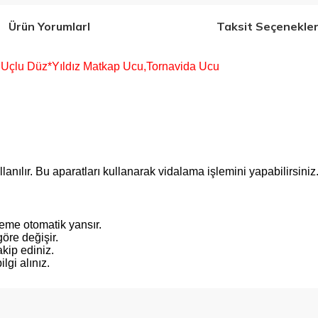
Ürün YorumlarI
Taksit Seçenekler
ft Uçlu Düz*Yıldız Matkap Ucu,Tornavida Ucu
nılır. Bu aparatları kullanarak vidalama işlemini yapabilirsiniz. F
steme otomatik yansır.
öre değişir.
kip ediniz.
gi alınız.
 konularda yetersiz gördüğünüz noktaları öneri formunu kullanarak tarafımıza 