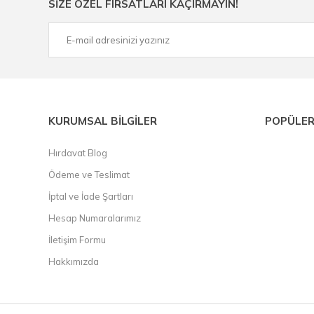
SİZE ÖZEL FIRSATLARI KAÇIRMAYIN!
çelik cetvel, tel fırça, kalem havya, karot uç, pafta takımla
KURUMSAL BİLGİLER
POPÜLER
Hırdavat Blog
Ödeme ve Teslimat
İptal ve İade Şartları
Hesap Numaralarımız
İletişim Formu
Hakkımızda