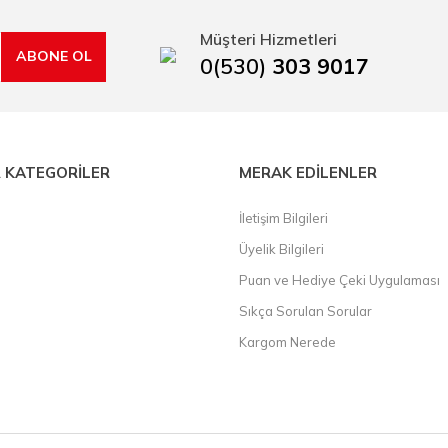
rı, boru kesiciler, çektirme, kablo makası, pürmüz, lazerli mesafe ölçme.
Müşteri Hizmetleri
ABONE OL
0(530)
303 9017
 KATEGORİLER
MERAK EDİLENLER
İletişim Bilgileri
Üyelik Bilgileri
Puan ve Hediye Çeki Uygulaması
Sıkça Sorulan Sorular
Kargom Nerede