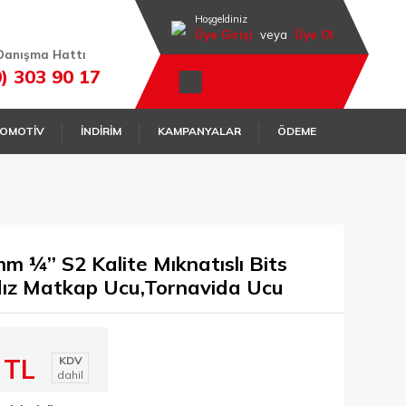
Hoşgeldiniz
Üye Girişi
veya
Üye Ol
Danışma Hattı
0) 303 90 17
OMOTİV
İNDİRİM
KAMPANYALAR
ÖDEME
 ¼’’ S2 Kalite Mıknatıslı Bits
ldız Matkap Ucu,Tornavida Ucu
 TL
KDV
dahil