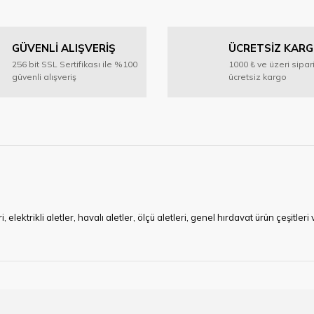
Bu ürüne ilk yorumu siz yapın!
GÜVENLİ ALIŞVERİŞ
ÜCRETSİZ KAR
Yorum Yaz
256 bit SSL Sertifikası ile %100
1000 ₺ ve üzeri sipar
güvenli alışveriş
ücretsiz kargo
Gönder
ktrikli aletler, havalı aletler, ölçü aletleri, genel hırdavat ürün çeşitler
ye çalışan HIRDAVATARA.COM geniş ürün yelpazesi ile siz değerli müşteri
ma sürecinde hırdavat, yapı malzemeleri ve nalbur malzemeleri çözümü ür
min imkanı ile artı değer kazanmaktadır.
kap ucu, sıcak hava tabancası, sıcak silikon tabanca, silikon mum çubuk, kar