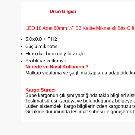
Ürün Bilgisi
LEO 18 Adet 60mm ¼’’ S2 Kalite Mıknatıslı Bits Çi
5.0x0.8 + PH2
Güçlü mıknatıs.
Hem düz hem de yıldız uçlu.
Pratik ve kullanışlı.
Nerede ve Nasıl Kullanırım?
Matkap vidalama ve şarjlı matkaplarda adaptörle kulla
Kargo Süreci
Şube kargonun çıkışını yaptığında takip bilgileri si
Teslimat süresi kargoya ve bulunduğunuz bölgeye g
Lütfen sistemdeki kargo bilgilerinizden kargonuzu ta
Gecikme durumunda teslimat şubesi ile görüşerek bil
Bu ürünün fiyat bilgisi, resim, ürün açıklamalarında ve diğer