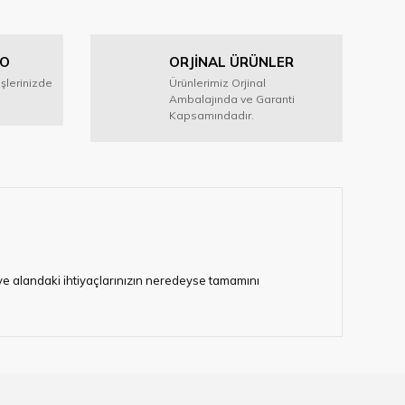
GO
ORJİNAL ÜRÜNLER
işlerinizde
Ürünlerimiz Orjinal
Ambalajında ve Garanti
Kapsamındadır.
i ve alandaki ihtiyaçlarınızın neredeyse tamamını
lerimize hizmet vermektedir.
eten bir çok firmadan biri olan HIRDAVATARA.COM
gaburun, gönye çeşitleri, su terazisi, maket bıçağı,