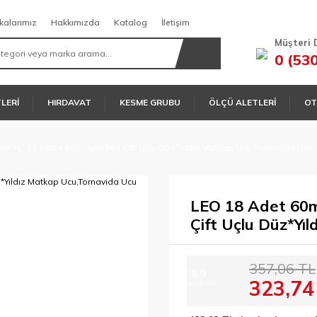
kalarımız
Hakkımızda
Katalog
İletişim
Müşteri 
0 (53
TLERİ
HIRDAVAT
KESME GRUBU
ÖLÇÜ ALETLERİ
OT
 ¼’’ S2 Kalite Mıknatıslı Bits Çift Uçlu Düz*Yıldız Matkap Ucu,Tornavida Ucu
LEO 18 Adet 60mm
Çift Uçlu Düz*Yı
357,06 TL
%9
323,74
indirim