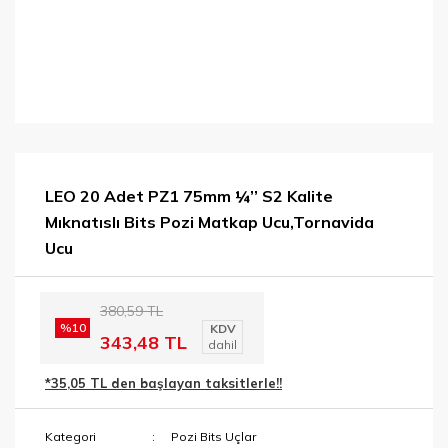
LEO 20 Adet PZ1 75mm ¼’’ S2 Kalite
Mıknatıslı Bits Pozi Matkap Ucu,Tornavida
Ucu
380,59 TL
%10
KDV
343,48 TL
dahil
*35,05 TL den başlayan taksitlerle!!
Kategori
Pozi Bits Uçlar