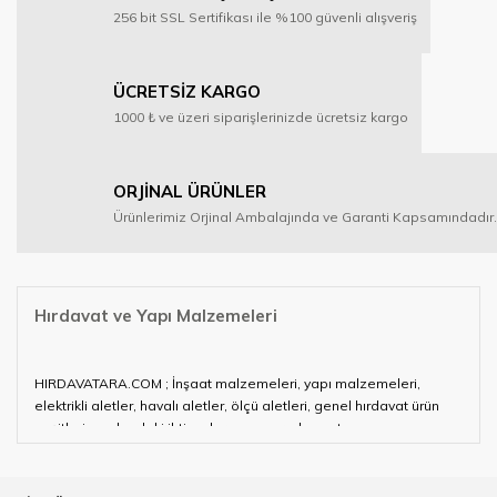
256 bit SSL Sertifikası ile %100 güvenli alışveriş
ÜCRETSİZ KARGO
1000 ₺ ve üzeri siparişlerinizde ücretsiz kargo
ORJİNAL ÜRÜNLER
Ürünlerimiz Orjinal Ambalajında ve Garanti Kapsamındadır.
Hırdavat ve Yapı Malzemeleri
HIRDAVATARA.COM ; İnşaat malzemeleri, yapı malzemeleri,
elektrikli aletler, havalı aletler, ölçü aletleri, genel hırdavat ürün
çeşitleri ve alandaki ihtiyaçlarınızın neredeyse tamamını
karşılayabiliyor.
Hırdavat ve nalburihtiyaçlarınızın tamamına çözüm üretmeye