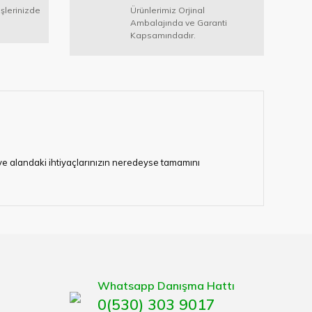
işlerinizde
Ürünlerimiz Orjinal
Ambalajında ve Garanti
Kapsamındadır.
i ve alandaki ihtiyaçlarınızın neredeyse tamamını
lerimize hizmet vermektedir.
eten bir çok firmadan biri olan HIRDAVATARA.COM
gaburun, gönye çeşitleri, su terazisi, maket bıçağı,
Whatsapp Danışma Hattı
0(530) 303 9017