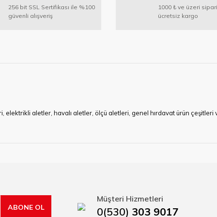
256 bit SSL Sertifikası ile %100
1000 ₺ ve üzeri sipar
güvenli alışveriş
ücretsiz kargo
Gönder
ktrikli aletler, havalı aletler, ölçü aletleri, genel hırdavat ürün çeşitler
ye çalışan HIRDAVATARA.COM geniş ürün yelpazesi ile siz değerli müşteri
ma sürecinde hırdavat, yapı malzemeleri ve nalbur malzemeleri çözümü ür
min imkanı ile artı değer kazanmaktadır.
kap ucu, sıcak hava tabancası, sıcak silikon tabanca, silikon mum çubuk, kar
rı, boru kesiciler, çektirme, kablo makası, pürmüz, lazerli mesafe ölçme.
Müşteri Hizmetleri
ABONE OL
0(530)
303 9017