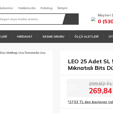
kalarımız
Hakkımızda
Katalog
İletişim
Müşteri 
0 (53
TLERİ
HIRDAVAT
KESME GRUBU
ÖLÇÜ ALETLERİ
OT
LEO 25 Adet SL 5
Mıknatıslı Bits 
299,82 TL
%10
269,84
indirim
*27,53 TL den başlayan taks