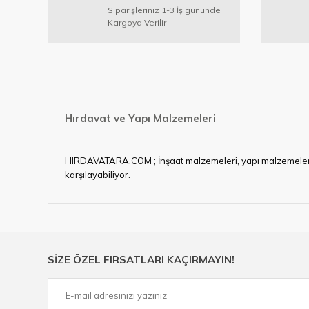
Ürün açıklamasında eksik bilgiler bulunuyor.
Siparişleriniz 1-3 İş gününde
Ürün bilgilerinde hatalar bulunuyor.
Kargoya Verilir
Ürün fiyatı diğer sitelerden daha pahalı.
Bu ürüne benzer farklı alternatifler olmalı.
Hırdavat ve Yapı Malzemeleri
HIRDAVATARA.COM ; İnşaat malzemeleri, yapı malzemeleri, ele
karşılayabiliyor.
Hırdavat ve nalburihtiyaçlarınızın tamamına çözüm üretme
Ülkemizde özellikle gelişen sanayi, inşaat ve fabrikalaş
sektörde artan rekabet doğrultusunda en uygun ve hızlı te
Ürün çeşitliliğimizden bazıları ; Bi-metal panç, pense, mat
SİZE ÖZEL FIRSATLARI KAÇIRMAYIN!
çelik cetvel, tel fırça, kalem havya, karot uç, pafta takımla