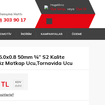
Hoşgeldiniz
Üye Girişi
veya
Üye Ol
Danışma Hattı
0) 303 90 17
OMOTİV
İNDİRİM
KAMPANYALAR
ÖDEME
.0x0.8 50mm ¼’’ S2 Kalite
Düz Matkap Ucu,Tornavida Ucu
 TL
KDV
dahil
itlerle!!