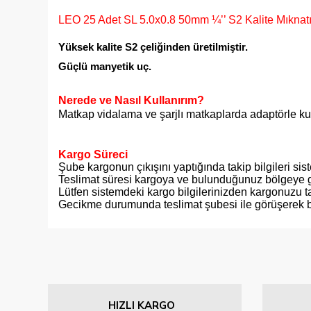
LEO 25 Adet SL 5.0x0.8 50mm ¼’’ S2 Kalite Mıknat
Yüksek kalite S2 çeliğinden üretilmiştir.
Güçlü manyetik uç.
Nerede ve Nasıl Kullanırım?
Matkap vidalama ve şarjlı matkaplarda adaptörle kulla
Kargo Süreci
Şube kargonun çıkışını yaptığında takip bilgileri si
Teslimat süresi kargoya ve bulunduğunuz bölgeye g
Lütfen sistemdeki kargo bilgilerinizden kargonuzu ta
Gecikme durumunda teslimat şubesi ile görüşerek bil
Bu ürünün fiyat bilgisi, resim, ürün açıklamalarında ve diğer
Görüş ve önerileriniz için teşekkür ederiz.
Ürün resmi kalitesiz, bozuk veya görüntülenemiyor.
HIZLI KARGO