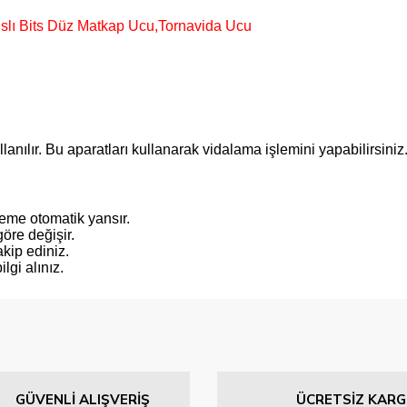
ıslı Bits Düz Matkap Ucu,Tornavida Ucu
nılır. Bu aparatları kullanarak vidalama işlemini yapabilirsiniz. F
steme otomatik yansır.
öre değişir.
kip ediniz.
gi alınız.
 konularda yetersiz gördüğünüz noktaları öneri formunu kullanarak tarafımıza 
Bu ürüne ilk yorumu siz yapın!
GÜVENLİ ALIŞVERİŞ
ÜCRETSİZ KAR
Yorum Yaz