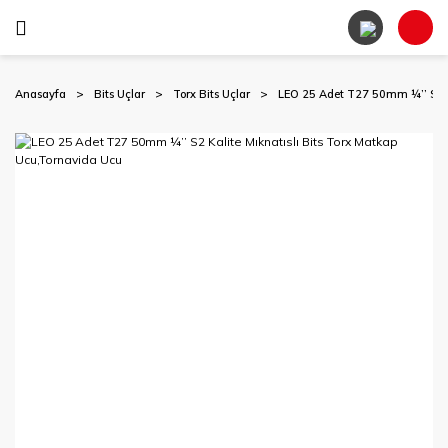
Anasayfa
Bits Uçlar
Torx Bits Uçlar
LEO 25 Adet T27 50mm ¼’’ S2 Ka