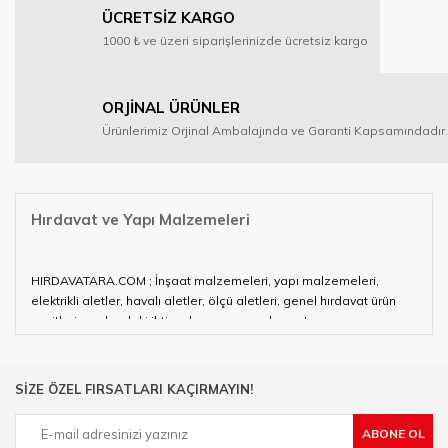
ÜCRETSİZ KARGO
1000 ₺ ve üzeri siparişlerinizde ücretsiz kargo
ORJİNAL ÜRÜNLER
Ürünlerimiz Orjinal Ambalajında ve Garanti Kapsamındadır.
Hırdavat ve Yapı Malzemeleri
HIRDAVATARA.COM ; İnşaat malzemeleri, yapı malzemeleri,
elektrikli aletler, havalı aletler, ölçü aletleri, genel hırdavat ürün
çeşitleri ve alandaki ihtiyaçlarınızın neredeyse tamamını
karşılayabiliyor.
Hırdavat ve nalburihtiyaçlarınızın tamamına çözüm üretmeye
SİZE ÖZEL FIRSATLARI KAÇIRMAYIN!
çalışan HIRDAVATARA.COM geniş ürün yelpazesi ile siz değerli
müşterilerimize hizmet vermektedir.
ABONE OL
Ülkemizde özellikle gelişen sanayi, inşaat ve fabrikalaşma