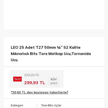
LEO 25 Adet T27 50mm ¼’’ S2 Kalite
Mıknatıslı Bits Torx Matkap Ucu,Tornavida
Ucu
333,26 TL
%10
KDV
299,93 TL
dahil
*30,60 TL den başlayan taksitlerle!!
Kategori
Torx Bits Uçlar