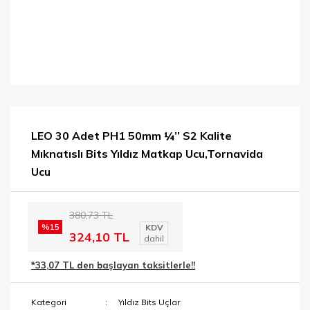
LEO 30 Adet PH1 50mm ¼’’ S2 Kalite
Mıknatıslı Bits Yıldız Matkap Ucu,Tornavida
Ucu
380,73 TL
%15
KDV
324,10 TL
dahil
*33,07 TL den başlayan taksitlerle!!
Kategori
Yıldız Bits Uçlar