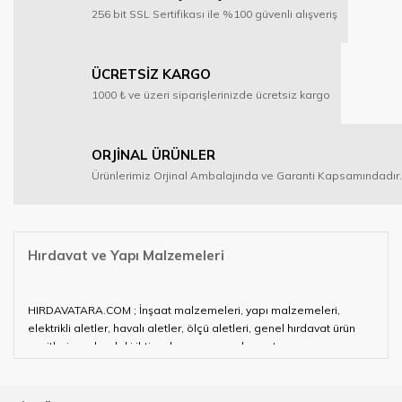
256 bit SSL Sertifikası ile %100 güvenli alışveriş
ÜCRETSİZ KARGO
1000 ₺ ve üzeri siparişlerinizde ücretsiz kargo
ORJİNAL ÜRÜNLER
Ürünlerimiz Orjinal Ambalajında ve Garanti Kapsamındadır.
Hırdavat ve Yapı Malzemeleri
HIRDAVATARA.COM ; İnşaat malzemeleri, yapı malzemeleri,
elektrikli aletler, havalı aletler, ölçü aletleri, genel hırdavat ürün
çeşitleri ve alandaki ihtiyaçlarınızın neredeyse tamamını
karşılayabiliyor.
Hırdavat ve nalburihtiyaçlarınızın tamamına çözüm üretmeye