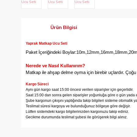
Ürün Bilgisi
Yaprak Matkap Ucu Seti
Paket İçeriğindeki Boylar:10m,12mm,16mm,18mm,2
Nerede ve Nasıl Kullanırım?
Matkap ile ahşap delme oyma için birebir uçlardır. Çoğu 
Kargo Süreci
Aynı gün kargo saat 15:00 öncesi verilen siparişler için geçerlidir.
Saat 15:00 dan sonra gelen siparişler yoğunluğa göre o gün yada er
Şube kargonun çıkışını yaptığında takip bilgileri sisteme otomatik y
Teslimat süresi kargoya ve bulunduğunuz bölgeye göre değişir.
Lütfen sistemdeki kargo bilgilerinizden kargonuzu takip ediniz.
Gecikme durumunda teslimat şubesi ile görüşerek bilgi alınız.
Bu ürünün fiyat bilgisi, resim, ürün açıklamalarında ve diğer