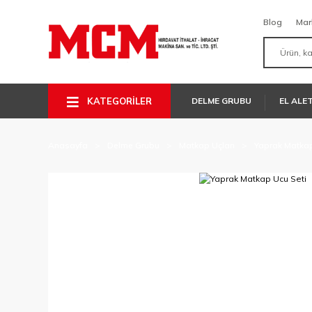
Blog
Mar
KATEGORİLER
DELME GRUBU
EL ALE
Anasayfa
Delme Grubu
Matkap Uçları
Yaprak Matkap