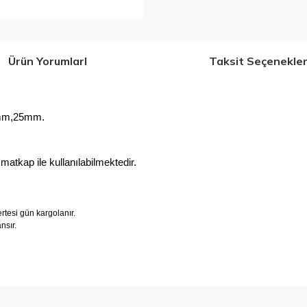
Ürün YorumlarI
Taksit Seçenekler
0mm,25mm.
matkap ile kullanılabilmektedir.
tesi gün kargolanır.
ansır.
 konularda yetersiz gördüğünüz noktaları öneri formunu kullanarak tarafımıza 