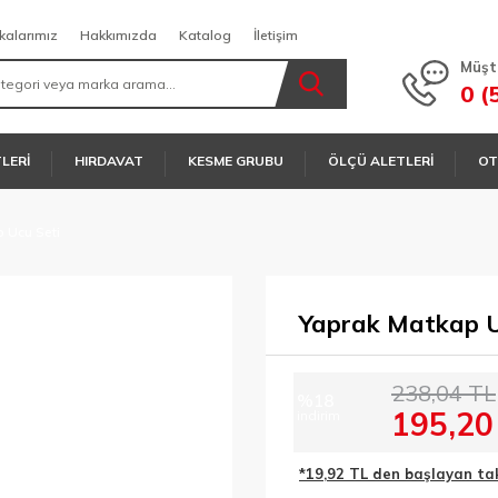
kalarımız
Hakkımızda
Katalog
İletişim
Müşt
0 (
TLERİ
HIRDAVAT
KESME GRUBU
ÖLÇÜ ALETLERİ
OT
 Ucu Seti
Yaprak Matkap U
238,04 TL
%18
195,20
indirim
*19,92 TL den başlayan taks