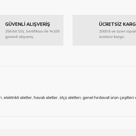
Bu ürüne ilk yorumu siz yapın!
GÜVENLİ ALIŞVERİŞ
ÜCRETSİZ KAR
Yorum Yaz
256 bit SSL Sertifikası ile %100
1000 ₺ ve üzeri sipar
güvenli alışveriş
ücretsiz kargo
Gönder
ktrikli aletler, havalı aletler, ölçü aletleri, genel hırdavat ürün çeşitler
ye çalışan HIRDAVATARA.COM geniş ürün yelpazesi ile siz değerli müşteri
ma sürecinde hırdavat, yapı malzemeleri ve nalbur malzemeleri çözümü ür
min imkanı ile artı değer kazanmaktadır.