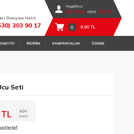
Hoşgeldiniz
Üye Girişi
veya
Üye Ol
eri Danışma Hattı
530) 303 90 17
0
0,00 TL
OMOTİV
İNDİRİM
KAMPANYALAR
ÖDEME
cu Seti
 TL
KDV
dahil
itlerle!!