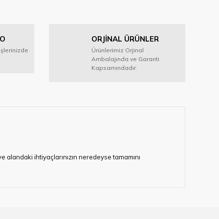
GO
ORJİNAL ÜRÜNLER
işlerinizde
Ürünlerimiz Orjinal
Ambalajında ve Garanti
Kapsamındadır.
i ve alandaki ihtiyaçlarınızın neredeyse tamamını
lerimize hizmet vermektedir.
eten bir çok firmadan biri olan HIRDAVATARA.COM