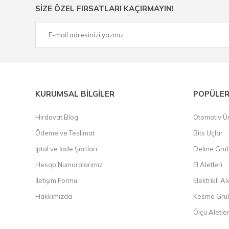
Ürün çeşitliliğimizden bazıları ; Bi-metal panç, pense, mat
SİZE ÖZEL FIRSATLARI KAÇIRMAYIN!
çelik cetvel, tel fırça, kalem havya, karot uç, pafta takımla
KURUMSAL BİLGİLER
POPÜLER
Hırdavat Blog
Otomotiv Ür
Ödeme ve Teslimat
Bits Uçlar
İptal ve İade Şartları
Delme Gru
Hesap Numaralarımız
El Aletleri
İletişim Formu
Elektrikli Al
Hakkımızda
Kesme Gru
Ölçü Aletler