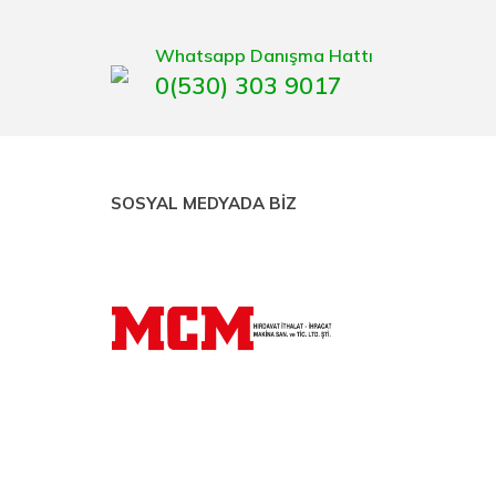
gaburun, gönye çeşitleri, su terazisi, maket bıçağı,
Whatsapp Danışma Hattı
0(530) 303 9017
SOSYAL MEDYADA BİZ