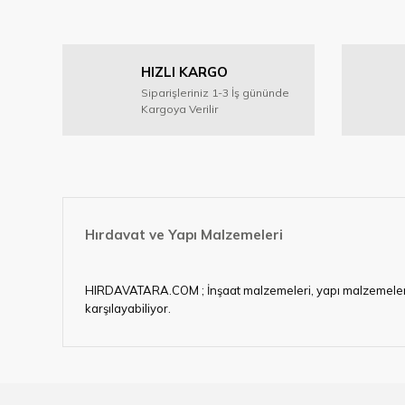
Görüş ve önerileriniz için teşekkür ederiz.
Ürün resmi kalitesiz, bozuk veya görüntülenemiyor.
HIZLI KARGO
Ürün açıklamasında eksik bilgiler bulunuyor.
Siparişleriniz 1-3 İş gününde
Ürün bilgilerinde hatalar bulunuyor.
Kargoya Verilir
Ürün fiyatı diğer sitelerden daha pahalı.
Bu ürüne benzer farklı alternatifler olmalı.
Hırdavat ve Yapı Malzemeleri
HIRDAVATARA.COM ; İnşaat malzemeleri, yapı malzemeleri, ele
karşılayabiliyor.
Hırdavat ve nalburihtiyaçlarınızın tamamına çözüm üretme
Ülkemizde özellikle gelişen sanayi, inşaat ve fabrikalaş
sektörde artan rekabet doğrultusunda en uygun ve hızlı te