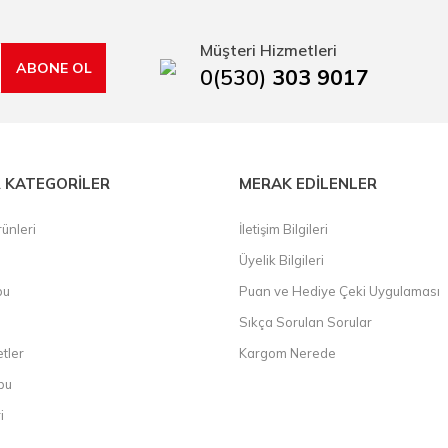
kap ucu, sıcak hava tabancası, sıcak silikon tabanca, silikon mum çubuk, kar
rı, boru kesiciler, çektirme, kablo makası, pürmüz, lazerli mesafe ölçme.
Müşteri Hizmetleri
ABONE OL
0(530)
303 9017
 KATEGORİLER
MERAK EDİLENLER
ünleri
İletişim Bilgileri
Üyelik Bilgileri
bu
Puan ve Hediye Çeki Uygulaması
Sıkça Sorulan Sorular
etler
Kargom Nerede
bu
i