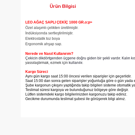
Ürün Bilgisi
LEO AĞAÇ SAPLI ÇEKİÇ 1000 GR.
o:p>
Özel alaşımlı çelikten üretilmiştir.
İndüksiyonda sertleştirilmiştir.
Elektrostatik toz boya
Ergonomik ahşap sap.
Nerede ve Nasıl Kullanırım?
Çekicin dikdörtgenden üçgene doğru giden bir şekli vardır. Kalın kısım
yassılaştırmak, ezmek için
kullanılır
.
Kargo Süreci
Aynı gün kargo saat 15:00 öncesi verilen siparişler için geçerlidir.
Saat 15:00 dan sonra gelen siparişler yoğunluğa göre o gün yada er
Şube kargonun çıkışını yaptığında takip bilgileri sisteme otomatik y
Teslimat süresi kargoya ve bulunduğunuz bölgeye göre değişir.
Lütfen sistemdeki kargo bilgilerinizden kargonuzu takip ediniz.
Gecikme durumunda teslimat şubesi ile görüşerek bilgi alınız.
Bu ürünün fiyat bilgisi, resim, ürün açıklamalarında ve diğer
Görüş ve önerileriniz için teşekkür ederiz.