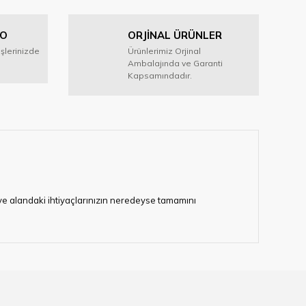
GO
ORJİNAL ÜRÜNLER
işlerinizde
Ürünlerimiz Orjinal
Ambalajında ve Garanti
Kapsamındadır.
i ve alandaki ihtiyaçlarınızın neredeyse tamamını
lerimize hizmet vermektedir.
eten bir çok firmadan biri olan HIRDAVATARA.COM
gaburun, gönye çeşitleri, su terazisi, maket bıçağı,