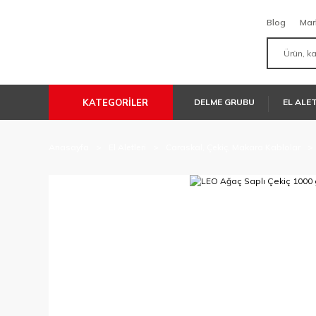
Blog
Mar
KATEGORİLER
DELME GRUBU
EL ALE
Anasayfa
El Aletleri
Caraskal, Çekiç, Makara Kablolar