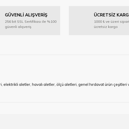
GÜVENLİ ALIŞVERİŞ
ÜCRETSİZ KAR
Yorum Yaz
256 bit SSL Sertifikası ile %100
1000 ₺ ve üzeri sipar
güvenli alışveriş
ücretsiz kargo
Gönder
ktrikli aletler, havalı aletler, ölçü aletleri, genel hırdavat ürün çeşitler
ye çalışan HIRDAVATARA.COM geniş ürün yelpazesi ile siz değerli müşteri
ma sürecinde hırdavat, yapı malzemeleri ve nalbur malzemeleri çözümü ür
min imkanı ile artı değer kazanmaktadır.
kap ucu, sıcak hava tabancası, sıcak silikon tabanca, silikon mum çubuk, kar
rı, boru kesiciler, çektirme, kablo makası, pürmüz, lazerli mesafe ölçme.