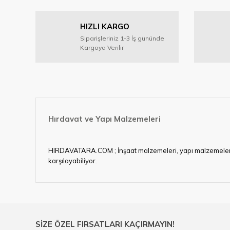
Ürün resmi kalitesiz, bozuk veya görüntülenemiyor.
HIZLI KARGO
Ürün açıklamasında eksik bilgiler bulunuyor.
Siparişleriniz 1-3 İş gününde
Ürün bilgilerinde hatalar bulunuyor.
Kargoya Verilir
Ürün fiyatı diğer sitelerden daha pahalı.
Bu ürüne benzer farklı alternatifler olmalı.
Hırdavat ve Yapı Malzemeleri
HIRDAVATARA.COM ; İnşaat malzemeleri, yapı malzemeleri, ele
karşılayabiliyor.
Hırdavat ve nalburihtiyaçlarınızın tamamına çözüm üretme
Ülkemizde özellikle gelişen sanayi, inşaat ve fabrikalaş
sektörde artan rekabet doğrultusunda en uygun ve hızlı te
Ürün çeşitliliğimizden bazıları ; Bi-metal panç, pense, mat
SİZE ÖZEL FIRSATLARI KAÇIRMAYIN!
çelik cetvel, tel fırça, kalem havya, karot uç, pafta takımla