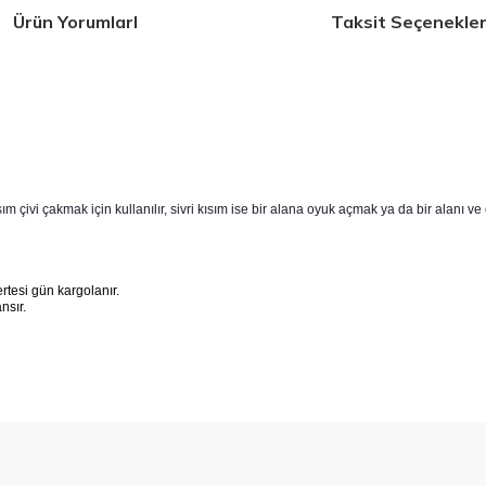
Ürün YorumlarI
Taksit Seçenekler
 çivi çakmak için kullanılır, sivri kısım ise bir alana oyuk açmak ya da bir alanı ve e
tesi gün kargolanır.
ansır.
 konularda yetersiz gördüğünüz noktaları öneri formunu kullanarak tarafımıza 
Bu ürüne ilk yorumu siz yapın!