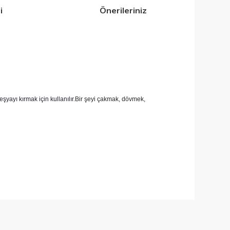
i
Önerileriniz
şyayı kırmak için kullanılır.
Bir şeyi çakmak, dövmek,
iletebilirsiniz.