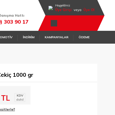
Hoşgeldiniz
Üye Girişi
veya
Üye Ol
Danışma Hattı
0) 303 90 17
OMOTİV
İNDİRİM
KAMPANYALAR
ÖDEME
ekiç 1000 gr
 TL
KDV
dahil
itlerle!!