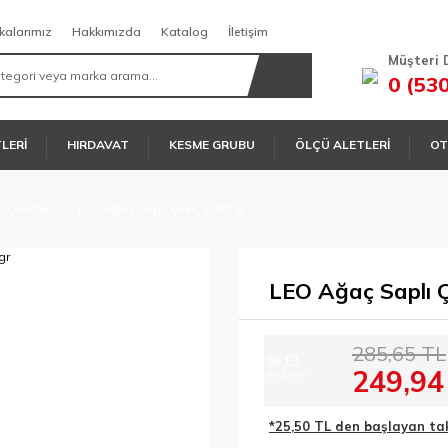
kalarımız
Hakkımızda
Katalog
İletişim
Müşteri 
0 (53
TLERİ
HIRDAVAT
KESME GRUBU
ÖLÇÜ ALETLERİ
OT
Çekiçler
LEO Ağaç Saplı Çekiç 1000 gr
LEO Ağaç Saplı Ç
285,65 TL
%13
249,94
indirim
*25,50 TL den başlayan taks