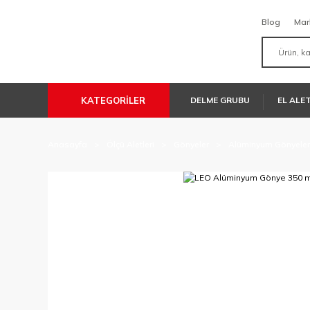
Blog
Mar
KATEGORİLER
DELME GRUBU
EL ALE
Anasayfa
Ölçü Aletleri
Gönyeler
Alüminyum Gönyeler