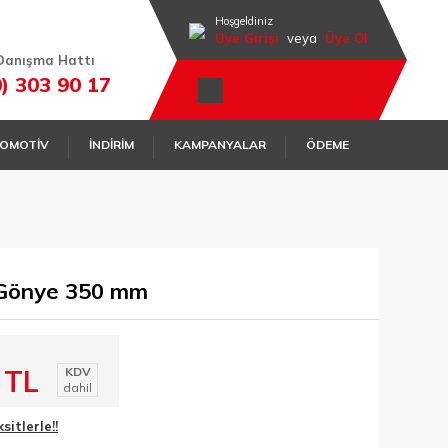
Hoşgeldiniz
Üye Girişi
veya
Üye Ol
Danışma Hattı
0) 303 90 17
OMOTİV
İNDİRİM
KAMPANYALAR
ÖDEME
Gönye 350 mm
 TL
KDV
dahil
itlerle!!