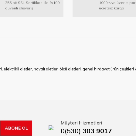
256 bit SSL Sertifikası ile %100
1000 ₺ ve üzeri sipar
güvenli alışveriş
ücretsiz kargo
Gönder
ktrikli aletler, havalı aletler, ölçü aletleri, genel hırdavat ürün çeşitler
ye çalışan HIRDAVATARA.COM geniş ürün yelpazesi ile siz değerli müşteri
ma sürecinde hırdavat, yapı malzemeleri ve nalbur malzemeleri çözümü ür
min imkanı ile artı değer kazanmaktadır.
kap ucu, sıcak hava tabancası, sıcak silikon tabanca, silikon mum çubuk, kar
rı, boru kesiciler, çektirme, kablo makası, pürmüz, lazerli mesafe ölçme.
Müşteri Hizmetleri
ABONE OL
0(530)
303 9017