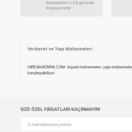
Siparişleriniz 1-3 İş gününde
Ürün bilgilerinde hatalar bulunuyor.
Kargoya Verilir
Ürün fiyatı diğer sitelerden daha pahalı.
Bu ürüne benzer farklı alternatifler olmalı.
Hırdavat ve Yapı Malzemeleri
HIRDAVATARA.COM ; İnşaat malzemeleri, yapı malzemeleri, ele
karşılayabiliyor.
Hırdavat ve nalburihtiyaçlarınızın tamamına çözüm üretme
Ülkemizde özellikle gelişen sanayi, inşaat ve fabrikalaş
sektörde artan rekabet doğrultusunda en uygun ve hızlı te
Ürün çeşitliliğimizden bazıları ; Bi-metal panç, pense, mat
SİZE ÖZEL FIRSATLARI KAÇIRMAYIN!
çelik cetvel, tel fırça, kalem havya, karot uç, pafta takımla