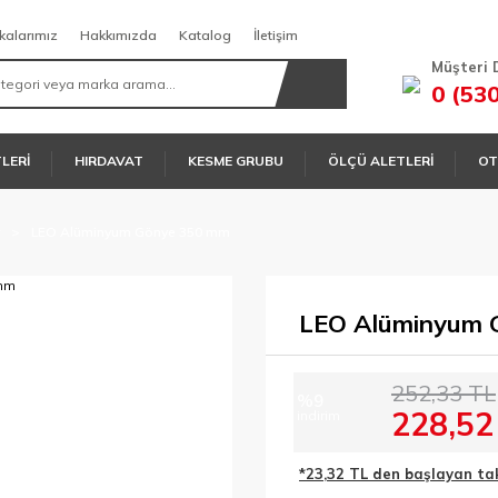
kalarımız
Hakkımızda
Katalog
İletişim
Müşteri 
0 (53
TLERİ
HIRDAVAT
KESME GRUBU
ÖLÇÜ ALETLERİ
OT
LEO Alüminyum Gönye 350 mm
LEO Alüminyum 
252,33 TL
%9
228,52
indirim
*23,32 TL den başlayan taks