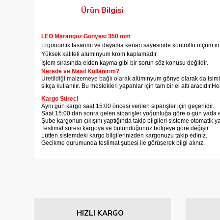
Ürün Bilgisi
LEO Marangoz Gönyesi 350 mm
Ergonomik tasarımı ve dayama kenarı sayesinde kontrollü ölçüm im
Yüksek kaliteli alüminyum krom kaplamadır.
İşlem sırasında elden kayma gibi bir sorun söz konusu değildir.
Nerede ve Nasıl Kullanırım?
Üretildiği malzemeye bağlı olarak
alüminyum gönye
olarak da isiml
sıkça kullanılır. Bu meslekleri yapanlar için tam bir el altı aracıdır.
Her
Kargo Süreci
Aynı gün kargo saat 15:00 öncesi verilen siparişler için geçerlidir.
Saat 15:00 dan sonra gelen siparişler yoğunluğa göre o gün yada er
Şube kargonun çıkışını yaptığında takip bilgileri sisteme otomatik y
Teslimat süresi kargoya ve bulunduğunuz bölgeye göre değişir.
Lütfen sistemdeki kargo bilgilerinizden kargonuzu takip ediniz.
Gecikme durumunda teslimat şubesi ile görüşerek bilgi alınız.
Bu ürünün fiyat bilgisi, resim, ürün açıklamalarında ve diğer
Görüş ve önerileriniz için teşekkür ederiz.
Ürün resmi kalitesiz, bozuk veya görüntülenemiyor.
HIZLI KARGO
Ürün açıklamasında eksik bilgiler bulunuyor.