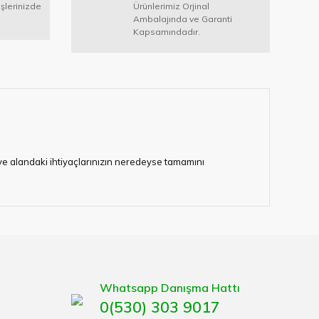
işlerinizde
Ürünlerimiz Orjinal
Ambalajında ve Garanti
Kapsamındadır.
i ve alandaki ihtiyaçlarınızın neredeyse tamamını
lerimize hizmet vermektedir.
eten bir çok firmadan biri olan HIRDAVATARA.COM
gaburun, gönye çeşitleri, su terazisi, maket bıçağı,
Whatsapp Danışma Hattı
0(530) 303 9017