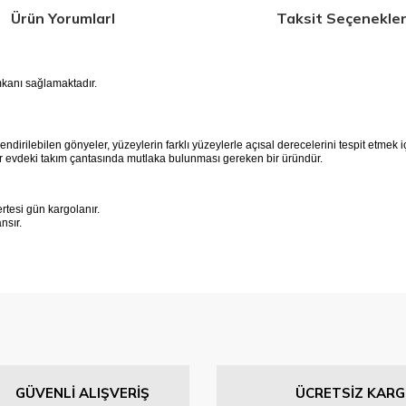
Ürün YorumlarI
Taksit Seçenekler
kanı sağlamaktadır.
endirilebilen gönyeler, yüzeylerin farklı yüzeylerle açısal derecelerini tespit etmek iç
 evdeki takım çantasında mutlaka bulunması gereken bir üründür.
tesi gün kargolanır.
ansır.
 konularda yetersiz gördüğünüz noktaları öneri formunu kullanarak tarafımıza 
Bu ürüne ilk yorumu siz yapın!
GÜVENLİ ALIŞVERİŞ
ÜCRETSİZ KAR
Yorum Yaz