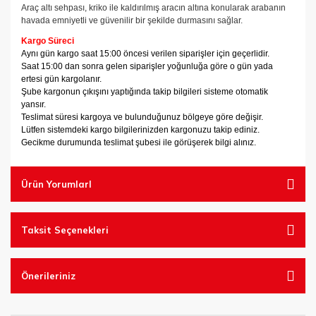
Araç altı sehpası, kriko ile kaldırılmış aracın altına konularak arabanın
havada emniyetli ve güvenilir bir şekilde durmasını sağlar.
Kargo Süreci
Aynı gün kargo saat 15:00 öncesi verilen siparişler için geçerlidir.
Saat 15:00 dan sonra gelen siparişler yoğunluğa göre o gün yada
ertesi gün kargolanır.
Şube kargonun çıkışını yaptığında takip bilgileri sisteme otomatik
yansır.
Teslimat süresi kargoya ve bulunduğunuz bölgeye göre değişir.
Lütfen sistemdeki kargo bilgilerinizden kargonuzu takip ediniz.
Gecikme durumunda teslimat şubesi ile görüşerek bilgi alınız.
Ürün YorumlarI
Taksit Seçenekleri
Önerileriniz