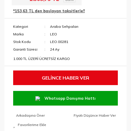
Menteşe Yeri
Makaslar
*153,63 TL den başlayan taksitlerle!!
Açma Ucu
Maket Bıçakları
Paftalar ve Yedek
Kategori
Araba Sehpaları
Kafalar
Maşalı Boru
Marka
LEO
Anahtarları
Stok Kodu
LEO.00281
Pançlar
Mengeneler
Garanti Süresi
24 Ay
SDS Keski ve
1.000 TL ÜZERİ ÜCRETSİZ KARGO
Murçlar
Penseler
SDS Matkap
RAPID Ürünleri
Uçları
GELİNCE HABER VER
Tabancalar ve
Tutucular
Tavlamalar
Whatsapp Danışma Hattı
Taşlama
Anahtarları
Arkadaşına Öner
Fiyatı Düşünce Haber Ver
Tek Kollar ve
Taraklar