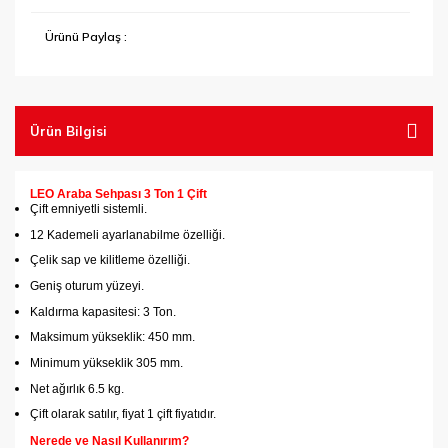
Tel Fırçalar
Ürünü Paylaş :
Testereler
Vantuzlar
Ürün Bilgisi
LEO Araba Sehpası 3 Ton 1 Çift
Çift emniyetli sistemli.
12 Kademeli ayarlanabilme özelliği.
Çelik sap ve kilitleme özelliği.
Geniş oturum yüzeyi.
Kaldırma kapasitesi: 3 Ton.
Maksimum yükseklik: 450 mm.
Minimum yükseklik 305 mm.
Net ağırlık 6.5 kg.
Çift olarak satılır, fiyat 1 çift fiyatıdır.
Nerede ve Nasıl Kullanırım?