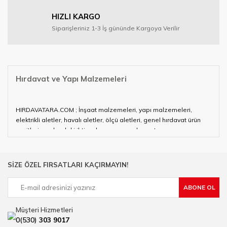
HIZLI KARGO
Siparişleriniz 1-3 İş gününde Kargoya Verilir
Hırdavat ve Yapı Malzemeleri
HIRDAVATARA.COM ; İnşaat malzemeleri, yapı malzemeleri,
elektrikli aletler, havalı aletler, ölçü aletleri, genel hırdavat ürün
çeşitleri ve alandaki ihtiyaçlarınızın neredeyse tamamını
karşılayabiliyor.
Hırdavat ve nalburihtiyaçlarınızın tamamına çözüm üretmeye
SİZE ÖZEL FIRSATLARI KAÇIRMAYIN!
çalışan HIRDAVATARA.COM geniş ürün yelpazesi ile siz değerli
müşterilerimize hizmet vermektedir.
ABONE OL
Ülkemizde özellikle gelişen sanayi, inşaat ve fabrikalaşma
sürecinde hırdavat, yapı malzemeleri ve nalbur malzemeleri
Müşteri Hizmetleri
çözümü üreten bir çok firmadan biri olan HIRDAVATARA.COM
0(530)
303 9017
sektörde artan rekabet doğrultusunda en uygun ve hızlı temin