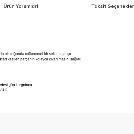
Ürün YorumlarI
Taksit Seçenekler
rin bir çoğunda mükemmel bir şekilde çalışır.
ları kesilen parçanın kolayca çıkarılmasını sağlar.
tesi gün kargolanır.
ansır.
 konularda yetersiz gördüğünüz noktaları öneri formunu kullanarak tarafımıza 
Bu ürüne ilk yorumu siz yapın!