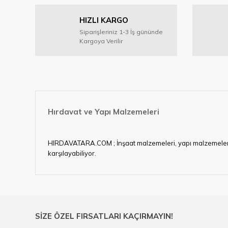
Ürün resmi kalitesiz, bozuk veya görüntülenemiyor.
HIZLI KARGO
Ürün açıklamasında eksik bilgiler bulunuyor.
Siparişleriniz 1-3 İş gününde
Ürün bilgilerinde hatalar bulunuyor.
Kargoya Verilir
Ürün fiyatı diğer sitelerden daha pahalı.
Bu ürüne benzer farklı alternatifler olmalı.
Hırdavat ve Yapı Malzemeleri
HIRDAVATARA.COM ; İnşaat malzemeleri, yapı malzemeleri, ele
karşılayabiliyor.
Hırdavat ve nalburihtiyaçlarınızın tamamına çözüm üretme
Ülkemizde özellikle gelişen sanayi, inşaat ve fabrikalaş
sektörde artan rekabet doğrultusunda en uygun ve hızlı te
Ürün çeşitliliğimizden bazıları ; Bi-metal panç, pense, mat
SİZE ÖZEL FIRSATLARI KAÇIRMAYIN!
çelik cetvel, tel fırça, kalem havya, karot uç, pafta takımla