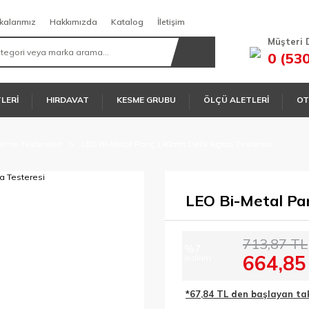
kalarımız
Hakkımızda
Katalog
İletişim
Müşteri 
0 (53
TLERİ
HIRDAVAT
KESME GRUBU
ÖLÇÜ ALETLERİ
OT
elme Testereleri
LEO Bi-Metal Panç 140mm Delik Açma Testeresi
LEO Bi-Metal Pa
713,87 TL
%7
664,85
indirim
*67,84 TL den başlayan taks