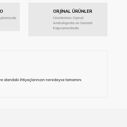
GO
ORJİNAL ÜRÜNLER
işlerinizde
Ürünlerimiz Orjinal
Ambalajında ve Garanti
Kapsamındadır.
i ve alandaki ihtiyaçlarınızın neredeyse tamamını
lerimize hizmet vermektedir.
eten bir çok firmadan biri olan HIRDAVATARA.COM
gaburun, gönye çeşitleri, su terazisi, maket bıçağı,