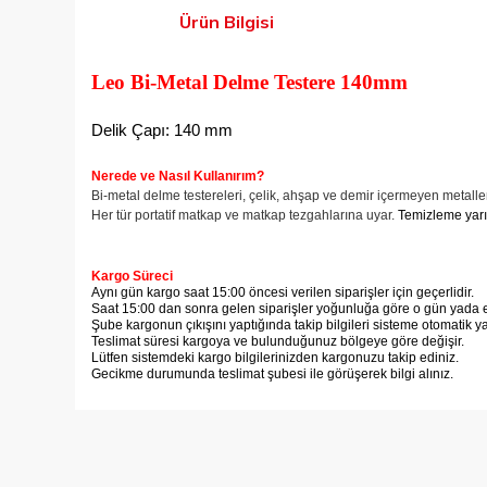
Ürün Bilgisi
Leo Bi-Metal Delme Testere 140mm
Delik Çapı: 140 mm
Nerede ve
Nasıl Kullanırım?
Bi-metal delme testereleri, çelik, ahşap ve demir içermeyen metalle
Her tür portatif matkap ve matkap tezgahlarına uyar.
Temizleme yarık
Kargo Süreci
Aynı gün kargo saat 15:00 öncesi verilen siparişler için geçerlidir.
Saat 15:00 dan sonra gelen siparişler yoğunluğa göre o gün yada er
Şube kargonun çıkışını yaptığında takip bilgileri sisteme otomatik y
Teslimat süresi kargoya ve bulunduğunuz bölgeye göre değişir.
Lütfen sistemdeki kargo bilgilerinizden kargonuzu takip ediniz.
Gecikme durumunda teslimat şubesi ile görüşerek bilgi alınız.
Bu ürünün fiyat bilgisi, resim, ürün açıklamalarında ve diğer
Görüş ve önerileriniz için teşekkür ederiz.