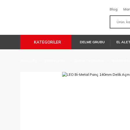
Blog
Mar
KATEGORİLER
DELME GRUBU
EL ALE
Anasayfa
Delme Grubu
Delme Testereleri
Bi-Metal D