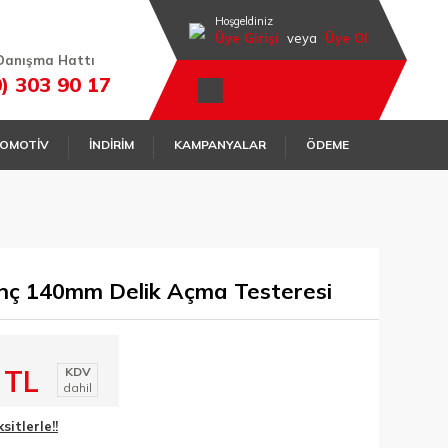
Hoşgeldiniz
Üye Girişi
veya
Üye Ol
Danışma Hattı
0) 303 90 17
OMOTİV
İNDİRİM
KAMPANYALAR
ÖDEME
nç 140mm Delik Açma Testeresi
 TL
KDV
dahil
itlerle!!