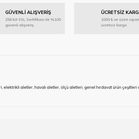
GÜVENLİ ALIŞVERİŞ
ÜCRETSİZ KAR
Yorum Yaz
256 bit SSL Sertifikası ile %100
1000 ₺ ve üzeri sipar
güvenli alışveriş
ücretsiz kargo
Gönder
ktrikli aletler, havalı aletler, ölçü aletleri, genel hırdavat ürün çeşitler
ye çalışan HIRDAVATARA.COM geniş ürün yelpazesi ile siz değerli müşteri
ma sürecinde hırdavat, yapı malzemeleri ve nalbur malzemeleri çözümü ür
min imkanı ile artı değer kazanmaktadır.
kap ucu, sıcak hava tabancası, sıcak silikon tabanca, silikon mum çubuk, kar
rı, boru kesiciler, çektirme, kablo makası, pürmüz, lazerli mesafe ölçme.