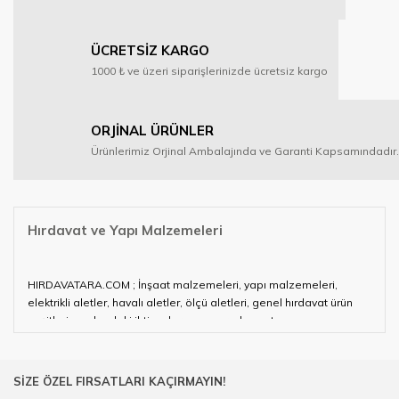
ÜCRETSİZ KARGO
1000 ₺ ve üzeri siparişlerinizde ücretsiz kargo
ORJİNAL ÜRÜNLER
Ürünlerimiz Orjinal Ambalajında ve Garanti Kapsamındadır.
Hırdavat ve Yapı Malzemeleri
HIRDAVATARA.COM ; İnşaat malzemeleri, yapı malzemeleri,
elektrikli aletler, havalı aletler, ölçü aletleri, genel hırdavat ürün
çeşitleri ve alandaki ihtiyaçlarınızın neredeyse tamamını
karşılayabiliyor.
Hırdavat ve nalburihtiyaçlarınızın tamamına çözüm üretmeye
SİZE ÖZEL FIRSATLARI KAÇIRMAYIN!
çalışan HIRDAVATARA.COM geniş ürün yelpazesi ile siz değerli