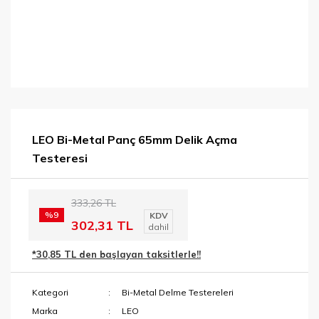
LEO Bi-Metal Panç 65mm Delik Açma
Testeresi
333,26 TL
%9
KDV
302,31 TL
dahil
*30,85 TL den başlayan taksitlerle!!
Kategori
Bi-Metal Delme Testereleri
Marka
LEO