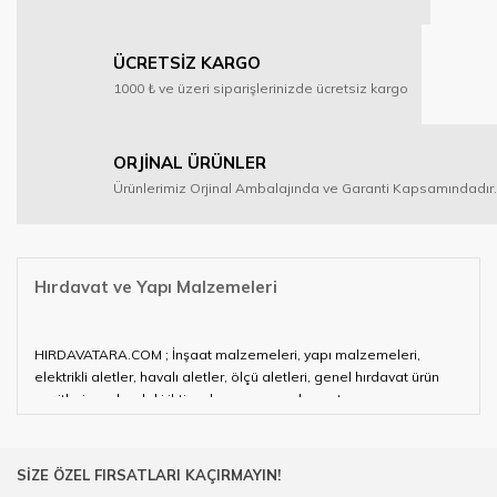
ÜCRETSİZ KARGO
1000 ₺ ve üzeri siparişlerinizde ücretsiz kargo
ORJİNAL ÜRÜNLER
Ürünlerimiz Orjinal Ambalajında ve Garanti Kapsamındadır.
Hırdavat ve Yapı Malzemeleri
HIRDAVATARA.COM ; İnşaat malzemeleri, yapı malzemeleri,
elektrikli aletler, havalı aletler, ölçü aletleri, genel hırdavat ürün
çeşitleri ve alandaki ihtiyaçlarınızın neredeyse tamamını
karşılayabiliyor.
Hırdavat ve nalburihtiyaçlarınızın tamamına çözüm üretmeye
SİZE ÖZEL FIRSATLARI KAÇIRMAYIN!
çalışan HIRDAVATARA.COM geniş ürün yelpazesi ile siz değerli