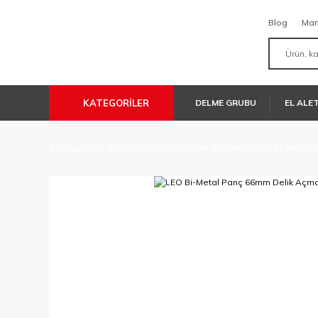
Blog
Mar
KATEGORİLER
DELME GRUBU
EL ALE
Anasayfa
Delme Grubu
Delme Testereleri
Bi-Metal D