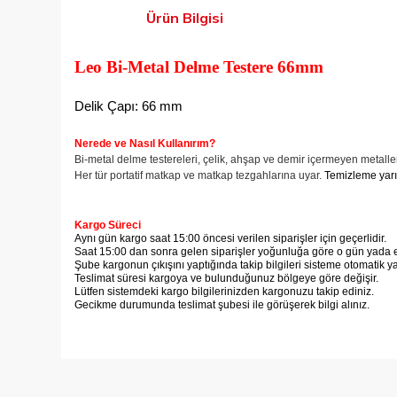
Ürün Bilgisi
Leo Bi-Metal Delme Testere 66mm
Delik Çapı: 66 mm
Nerede ve
Nasıl Kullanırım?
Bi-metal delme testereleri, çelik, ahşap ve demir içermeyen metalle
Her tür portatif matkap ve matkap tezgahlarına uyar.
Temizleme yarık
Kargo Süreci
Aynı gün kargo saat 15:00 öncesi verilen siparişler için geçerlidir.
Saat 15:00 dan sonra gelen siparişler yoğunluğa göre o gün yada er
Şube kargonun çıkışını yaptığında takip bilgileri sisteme otomatik y
Teslimat süresi kargoya ve bulunduğunuz bölgeye göre değişir.
Lütfen sistemdeki kargo bilgilerinizden kargonuzu takip ediniz.
Gecikme durumunda teslimat şubesi ile görüşerek bilgi alınız.
Bu ürünün fiyat bilgisi, resim, ürün açıklamalarında ve diğer
Görüş ve önerileriniz için teşekkür ederiz.