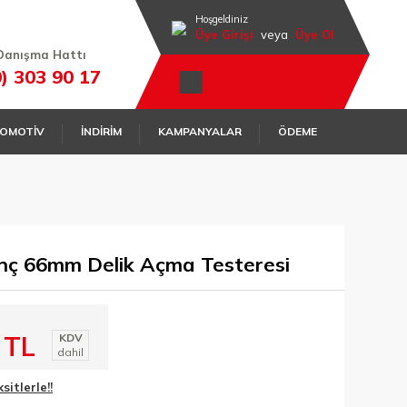
Hoşgeldiniz
Üye Girişi
veya
Üye Ol
Danışma Hattı
0) 303 90 17
OMOTİV
İNDİRİM
KAMPANYALAR
ÖDEME
nç 66mm Delik Açma Testeresi
 TL
KDV
dahil
itlerle!!