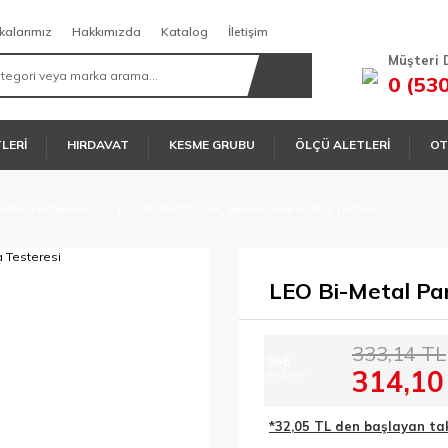
kalarımız
Hakkımızda
Katalog
İletişim
Müşteri 
0 (53
TLERİ
HIRDAVAT
KESME GRUBU
ÖLÇÜ ALETLERİ
OT
elme Testereleri
LEO Bi-Metal Panç 66mm Delik Açma Testeresi
LEO Bi-Metal Pa
333,14 TL
%6
314,10
indirim
*32,05 TL den başlayan taks