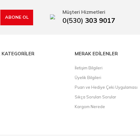
rı, boru kesiciler, çektirme, kablo makası, pürmüz, lazerli mesafe ölçme.
Müşteri Hizmetleri
ABONE OL
0(530)
303 9017
 KATEGORİLER
MERAK EDİLENLER
İletişim Bilgileri
Üyelik Bilgileri
Puan ve Hediye Çeki Uygulaması
Sıkça Sorulan Sorular
Kargom Nerede