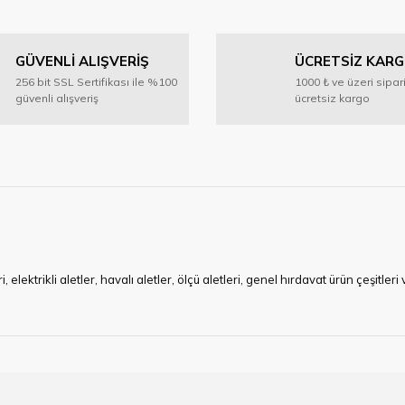
Bu ürüne ilk yorumu siz yapın!
GÜVENLİ ALIŞVERİŞ
ÜCRETSİZ KAR
Yorum Yaz
256 bit SSL Sertifikası ile %100
1000 ₺ ve üzeri sipar
güvenli alışveriş
ücretsiz kargo
Gönder
ktrikli aletler, havalı aletler, ölçü aletleri, genel hırdavat ürün çeşitler
ye çalışan HIRDAVATARA.COM geniş ürün yelpazesi ile siz değerli müşteri
ma sürecinde hırdavat, yapı malzemeleri ve nalbur malzemeleri çözümü ür
min imkanı ile artı değer kazanmaktadır.
kap ucu, sıcak hava tabancası, sıcak silikon tabanca, silikon mum çubuk, kar