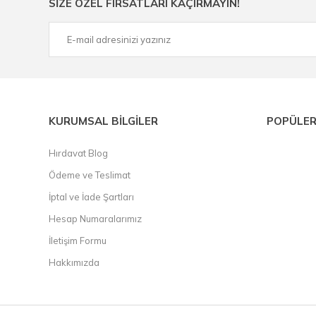
SİZE ÖZEL FIRSATLARI KAÇIRMAYIN!
çelik cetvel, tel fırça, kalem havya, karot uç, pafta takımla
KURUMSAL BİLGİLER
POPÜLER
Hırdavat Blog
Ödeme ve Teslimat
İptal ve İade Şartları
Hesap Numaralarımız
İletişim Formu
Hakkımızda