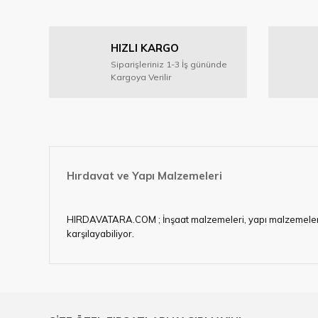
Ürün resmi kalitesiz, bozuk veya görüntülenemiyor.
HIZLI KARGO
Ürün açıklamasında eksik bilgiler bulunuyor.
Siparişleriniz 1-3 İş gününde
Ürün bilgilerinde hatalar bulunuyor.
Kargoya Verilir
Ürün fiyatı diğer sitelerden daha pahalı.
Bu ürüne benzer farklı alternatifler olmalı.
Hırdavat ve Yapı Malzemeleri
HIRDAVATARA.COM ; İnşaat malzemeleri, yapı malzemeleri, ele
karşılayabiliyor.
Hırdavat ve nalburihtiyaçlarınızın tamamına çözüm üretme
Ülkemizde özellikle gelişen sanayi, inşaat ve fabrikalaş
sektörde artan rekabet doğrultusunda en uygun ve hızlı te
Ürün çeşitliliğimizden bazıları ; Bi-metal panç, pense, mat