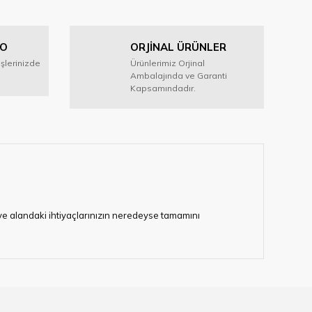
GO
ORJİNAL ÜRÜNLER
işlerinizde
Ürünlerimiz Orjinal
Ambalajında ve Garanti
Kapsamındadır.
i ve alandaki ihtiyaçlarınızın neredeyse tamamını
lerimize hizmet vermektedir.
eten bir çok firmadan biri olan HIRDAVATARA.COM
gaburun, gönye çeşitleri, su terazisi, maket bıçağı,