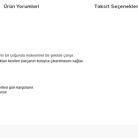
Ürün YorumlarI
Taksit Seçenekler
rin bir çoğunda mükemmel bir şekilde çalışır.
ları kesilen parçanın kolayca çıkarılmasını sağlar.
tesi gün kargolanır.
ansır.
 konularda yetersiz gördüğünüz noktaları öneri formunu kullanarak tarafımıza 