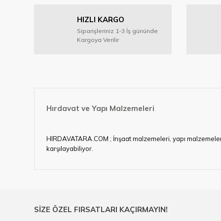
Ürün resmi kalitesiz, bozuk veya görüntülenemiyor.
HIZLI KARGO
Ürün açıklamasında eksik bilgiler bulunuyor.
Siparişleriniz 1-3 İş gününde
Ürün bilgilerinde hatalar bulunuyor.
Kargoya Verilir
Ürün fiyatı diğer sitelerden daha pahalı.
Bu ürüne benzer farklı alternatifler olmalı.
Hırdavat ve Yapı Malzemeleri
HIRDAVATARA.COM ; İnşaat malzemeleri, yapı malzemeleri, ele
karşılayabiliyor.
Hırdavat ve nalburihtiyaçlarınızın tamamına çözüm üretme
Ülkemizde özellikle gelişen sanayi, inşaat ve fabrikalaş
sektörde artan rekabet doğrultusunda en uygun ve hızlı te
Ürün çeşitliliğimizden bazıları ; Bi-metal panç, pense, mat
SİZE ÖZEL FIRSATLARI KAÇIRMAYIN!
çelik cetvel, tel fırça, kalem havya, karot uç, pafta takımla