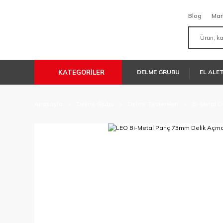
Blog
Mar
KATEGORİLER
DELME GRUBU
EL ALE
Anasayfa
Delme Grubu
Delme Testereleri
Bi-Metal D