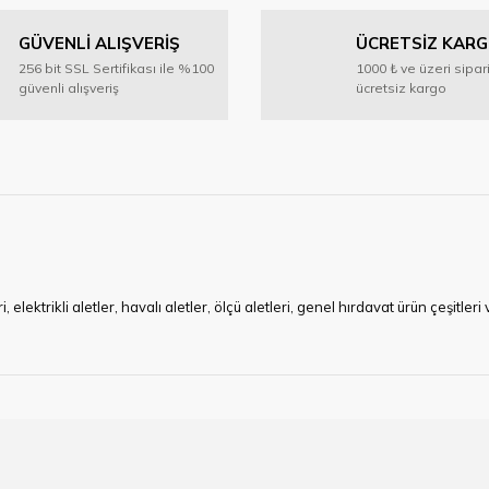
GÜVENLİ ALIŞVERİŞ
ÜCRETSİZ KAR
Yorum Yaz
256 bit SSL Sertifikası ile %100
1000 ₺ ve üzeri sipar
güvenli alışveriş
ücretsiz kargo
Gönder
ktrikli aletler, havalı aletler, ölçü aletleri, genel hırdavat ürün çeşitler
ye çalışan HIRDAVATARA.COM geniş ürün yelpazesi ile siz değerli müşteri
ma sürecinde hırdavat, yapı malzemeleri ve nalbur malzemeleri çözümü ür
min imkanı ile artı değer kazanmaktadır.
kap ucu, sıcak hava tabancası, sıcak silikon tabanca, silikon mum çubuk, kar
rı, boru kesiciler, çektirme, kablo makası, pürmüz, lazerli mesafe ölçme.