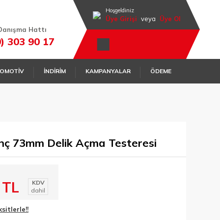
Hoşgeldiniz
Üye Girişi
veya
Üye Ol
Danışma Hattı
0) 303 90 17
OMOTİV
İNDİRİM
KAMPANYALAR
ÖDEME
nç 73mm Delik Açma Testeresi
 TL
KDV
dahil
itlerle!!