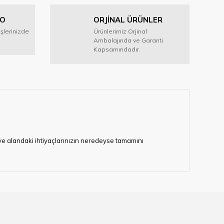
GO
ORJİNAL ÜRÜNLER
işlerinizde
Ürünlerimiz Orjinal
Ambalajında ve Garanti
Kapsamındadır.
i ve alandaki ihtiyaçlarınızın neredeyse tamamını
lerimize hizmet vermektedir.
eten bir çok firmadan biri olan HIRDAVATARA.COM
gaburun, gönye çeşitleri, su terazisi, maket bıçağı,