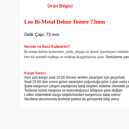
Ürün Bilgisi
Leo Bi-Metal Delme Testere 73mm
Delik Çapı: 73 mm
Nerede ve
Nasıl Kullanırım?
Bi-metal delme testereleri, çelik, ahşap ve demir içermeyen metalle
Her tür portatif matkap ve matkap tezgahlarına uyar.
Temizleme yarık
Kargo Süreci
Aynı gün kargo saat 15:00 öncesi verilen siparişler için geçerlidir.
Saat 15:00 dan sonra gelen siparişler yoğunluğa göre o gün yada er
Şube kargonun çıkışını yaptığında takip bilgileri sisteme otomatik y
Teslimat süresi kargoya ve bulunduğunuz bölgeye göre değişir.
Lütfen sistemdeki kargo bilgilerinizden kargonuzu takip ediniz.
Gecikme durumunda teslimat şubesi ile görüşerek bilgi alınız.
Bu ürünün fiyat bilgisi, resim, ürün açıklamalarında ve diğer
Görüş ve önerileriniz için teşekkür ederiz.