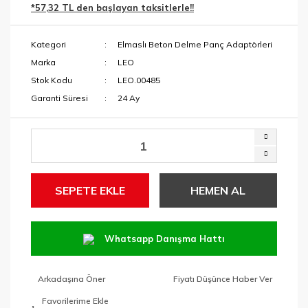
*57,32 TL den başlayan taksitlerle!!
Menteşe Yeri
Makaslar
Açma Ucu
Kategori
Elmaslı Beton Delme Panç Adaptörleri
Maket Bıçakları
Paftalar ve Yedek
Marka
LEO
Kafalar
Maşalı Boru
Stok Kodu
LEO.00485
Anahtarları
Garanti Süresi
24 Ay
Pançlar
Mengeneler
SDS Keski ve
Murçlar
Penseler
SDS Matkap
RAPID Ürünleri
Uçları
SEPETE EKLE
HEMEN AL
Tabancalar ve
Tutucular
Tavlamalar
Whatsapp Danışma Hattı
Taşlama
Anahtarları
Arkadaşına Öner
Fiyatı Düşünce Haber Ver
Tek Kollar ve
Taraklar