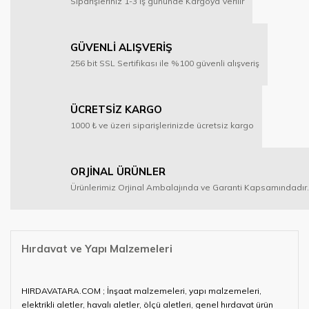
Siparişleriniz 1-3 İş gününde Kargoya Verilir
GÜVENLİ ALIŞVERİŞ
256 bit SSL Sertifikası ile %100 güvenli alışveriş
ÜCRETSİZ KARGO
1000 ₺ ve üzeri siparişlerinizde ücretsiz kargo
ORJİNAL ÜRÜNLER
Ürünlerimiz Orjinal Ambalajında ve Garanti Kapsamındadır.
Hırdavat ve Yapı Malzemeleri
HIRDAVATARA.COM ; İnşaat malzemeleri, yapı malzemeleri,
elektrikli aletler, havalı aletler, ölçü aletleri, genel hırdavat ürün