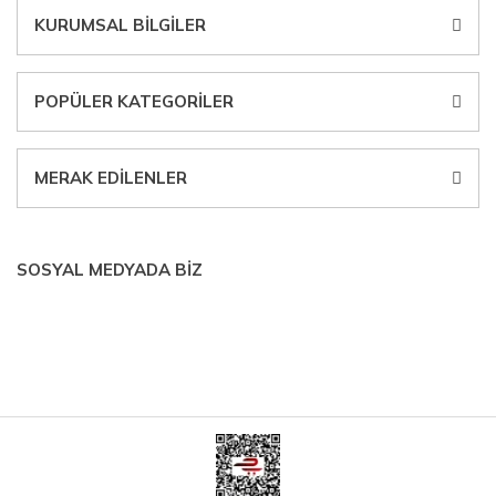
boru kesiciler, çektirme, kablo makası, pürmüz, lazerli mesafe
KURUMSAL BİLGİLER
ölçme.
POPÜLER KATEGORİLER
MERAK EDİLENLER
SOSYAL MEDYADA BİZ