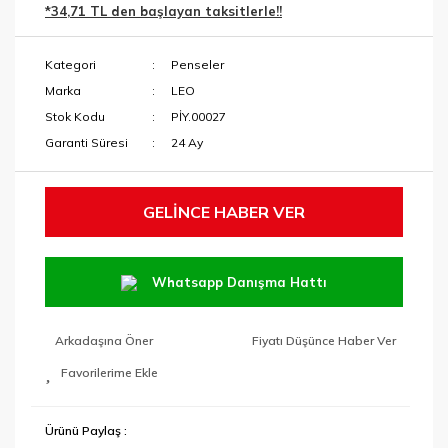
*34,71 TL den başlayan taksitlerle!!
Menteşe Yeri
Makaslar
Açma Ucu
Kategori
Penseler
Maket Bıçakları
Paftalar ve Yedek
Marka
LEO
Kafalar
Maşalı Boru
Stok Kodu
PİY.00027
Anahtarları
Garanti Süresi
24 Ay
Pançlar
Mengeneler
SDS Keski ve
Murçlar
Penseler
GELİNCE HABER VER
SDS Matkap
RAPID Ürünleri
Uçları
Whatsapp Danışma Hattı
Tabancalar ve
Tutucular
Tavlamalar
Arkadaşına Öner
Fiyatı Düşünce Haber Ver
Taşlama
Anahtarları
Tek Kollar ve
Taraklar
Ürünü Paylaş :