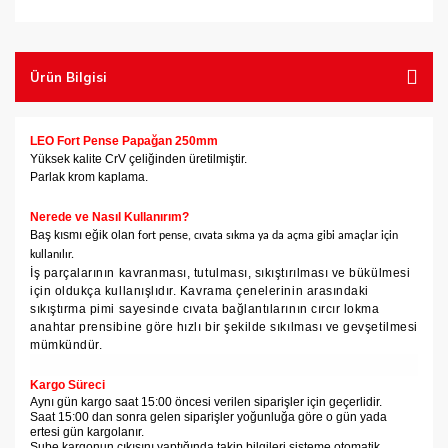
Tel Fırçalar
Testereler
Ürün Bilgisi
Vantuzlar
LEO Fort Pense Papağan 250mm
Yüksek kalite CrV çeliğinden üretilmiştir.
Parlak krom kaplama.
Nerede ve Nasıl Kullanırım?
Baş kısmı eğik olan
fort pense
, cıvata sıkma ya da açma gibi amaçlar için
kullanılır.
İş parçalarının kavranması, tutulması, sıkıştırılması ve bükülmesi
için oldukça kullanışlıdır.
Kavrama çenelerinin arasındaki
sıkıştırma pimi sayesinde cıvata bağlantılarının cırcır lokma
anahtar prensibine göre hızlı bir şekilde sıkılması ve gevşetilmesi
mümkündür.
Kargo Süreci
Aynı gün kargo saat 15:00 öncesi verilen siparişler için geçerlidir.
Saat 15:00 dan sonra gelen siparişler yoğunluğa göre o gün yada
ertesi gün kargolanır.
Şube kargonun çıkışını yaptığında takip bilgileri sisteme otomatik