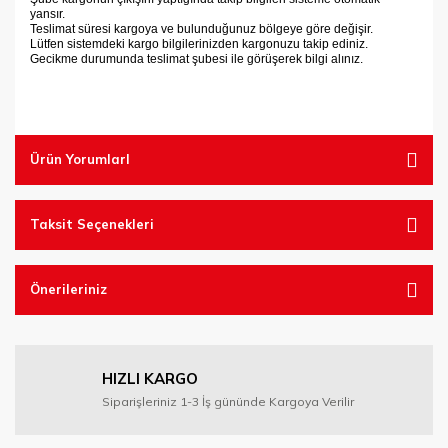
yansır.
Teslimat süresi kargoya ve bulunduğunuz bölgeye göre değişir.
Lütfen sistemdeki kargo bilgilerinizden kargonuzu takip ediniz.
Gecikme durumunda teslimat şubesi ile görüşerek bilgi alınız.
Ürün YorumlarI
Taksit Seçenekleri
Önerileriniz
HIZLI KARGO
Siparişleriniz 1-3 İş gününde Kargoya Verilir