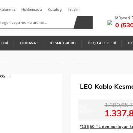
kalarımız
Hakkımızda
Katalog
İletişim
Müşteri 
0 (53
TLERİ
HIRDAVAT
KESME GRUBU
ÖLÇÜ ALETLERİ
OT
 Makasları
LEO Kablo Kesme Makası CRV 600mm
LEO Kablo Kesm
1.380,65 
%3
1.337,
indirim
*136,50 TL den başlayan tak