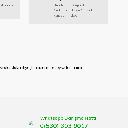
işlerinizde
Ürünlerimiz Orjinal
Ambalajında ve Garanti
Kapsamındadır.
i ve alandaki ihtiyaçlarınızın neredeyse tamamını
lerimize hizmet vermektedir.
eten bir çok firmadan biri olan HIRDAVATARA.COM
gaburun, gönye çeşitleri, su terazisi, maket bıçağı,
Whatsapp Danışma Hattı
0(530) 303 9017