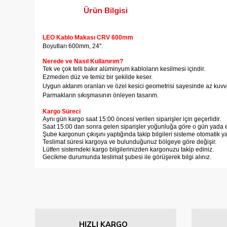
Ürün Bilgisi
LEO Kablo Makası CRV 600mm
Boyutları 600mm, 24".
Nerede ve Nasıl Kullanırım?
Tek ve çok telli bakır alüminyum kabloların kesilmesi içindir.
Ezmeden düz ve temiz bir şekilde keser.
Uygun aktarım oranları ve özel kesici geometrisi sayesinde az kuvvet
Parmakların sıkışmasının önleyen tasarım.
Kargo Süreci
Aynı gün kargo saat 15:00 öncesi verilen siparişler için geçerlidir.
Saat 15:00 dan sonra gelen siparişler yoğunluğa göre o gün yada er
Şube kargonun çıkışını yaptığında takip bilgileri sisteme otomatik y
Teslimat süresi kargoya ve bulunduğunuz bölgeye göre değişir.
Lütfen sistemdeki kargo bilgilerinizden kargonuzu takip ediniz.
Gecikme durumunda teslimat şubesi ile görüşerek bilgi alınız.
Bu ürünün fiyat bilgisi, resim, ürün açıklamalarında ve diğer
Görüş ve önerileriniz için teşekkür ederiz.
Ürün resmi kalitesiz, bozuk veya görüntülenemiyor.
HIZLI KARGO