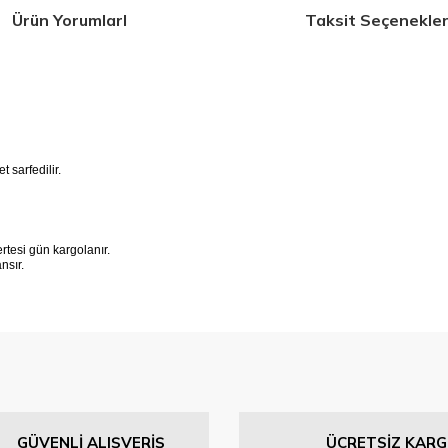
Ürün YorumlarI
Taksit Seçenekler
 sarfedilir.
tesi gün kargolanır.
ansır.
 konularda yetersiz gördüğünüz noktaları öneri formunu kullanarak tarafımıza 
Bu ürüne ilk yorumu siz yapın!
GÜVENLİ ALIŞVERİŞ
ÜCRETSİZ KAR