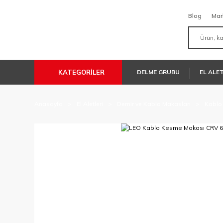
Blog
Mar
KATEGORİLER
DELME GRUBU
EL ALE
Anasayfa
El Aletleri
Demir ve Kablo Makasları
Kablo