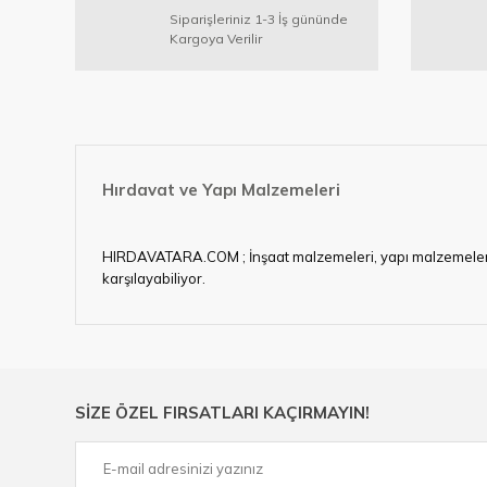
Ürün açıklamasında eksik bilgiler bulunuyor.
Siparişleriniz 1-3 İş gününde
Ürün bilgilerinde hatalar bulunuyor.
Kargoya Verilir
Ürün fiyatı diğer sitelerden daha pahalı.
Bu ürüne benzer farklı alternatifler olmalı.
Hırdavat ve Yapı Malzemeleri
HIRDAVATARA.COM ; İnşaat malzemeleri, yapı malzemeleri, ele
karşılayabiliyor.
Hırdavat ve nalburihtiyaçlarınızın tamamına çözüm üretme
Ülkemizde özellikle gelişen sanayi, inşaat ve fabrikalaş
sektörde artan rekabet doğrultusunda en uygun ve hızlı te
Ürün çeşitliliğimizden bazıları ; Bi-metal panç, pense, mat
SİZE ÖZEL FIRSATLARI KAÇIRMAYIN!
çelik cetvel, tel fırça, kalem havya, karot uç, pafta takımla