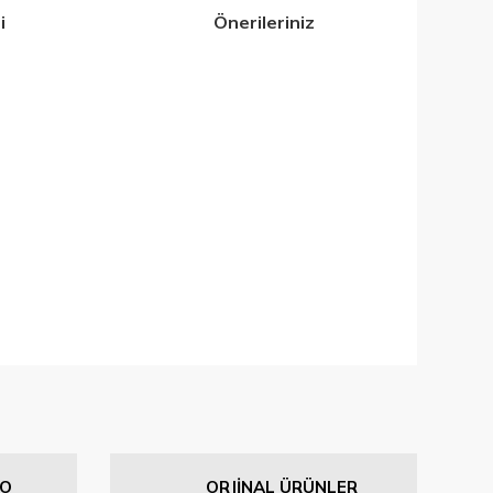
i
Önerileriniz
iletebilirsiniz.
GO
ORJİNAL ÜRÜNLER