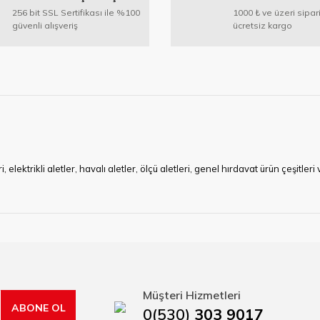
Yorum Yaz
256 bit SSL Sertifikası ile %100
1000 ₺ ve üzeri sipar
güvenli alışveriş
ücretsiz kargo
Gönder
ktrikli aletler, havalı aletler, ölçü aletleri, genel hırdavat ürün çeşitler
ye çalışan HIRDAVATARA.COM geniş ürün yelpazesi ile siz değerli müşteri
ma sürecinde hırdavat, yapı malzemeleri ve nalbur malzemeleri çözümü ür
min imkanı ile artı değer kazanmaktadır.
kap ucu, sıcak hava tabancası, sıcak silikon tabanca, silikon mum çubuk, kar
rı, boru kesiciler, çektirme, kablo makası, pürmüz, lazerli mesafe ölçme.
Müşteri Hizmetleri
ABONE OL
0(530)
303 9017