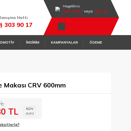
Hoşgeldiniz
Üye Girişi
veya
Üye Ol
Danışma Hattı
0) 303 90 17
OMOTİV
İNDİRİM
KAMPANYALAR
ÖDEME
e Makası CRV 600mm
TL
80 TL
KDV
dahil
sitlerle!!