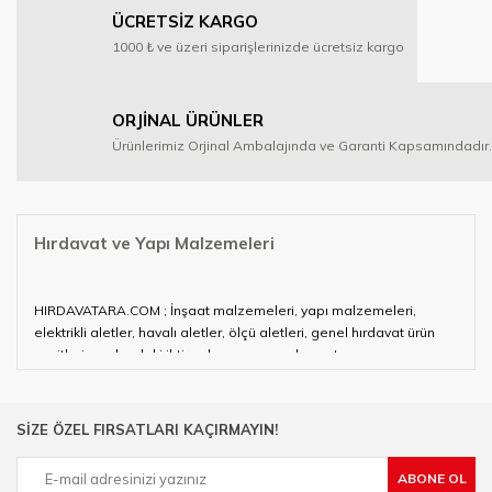
ÜCRETSİZ KARGO
1000 ₺ ve üzeri siparişlerinizde ücretsiz kargo
ORJİNAL ÜRÜNLER
Ürünlerimiz Orjinal Ambalajında ve Garanti Kapsamındadır.
Hırdavat ve Yapı Malzemeleri
HIRDAVATARA.COM ; İnşaat malzemeleri, yapı malzemeleri,
elektrikli aletler, havalı aletler, ölçü aletleri, genel hırdavat ürün
çeşitleri ve alandaki ihtiyaçlarınızın neredeyse tamamını
karşılayabiliyor.
Hırdavat ve nalburihtiyaçlarınızın tamamına çözüm üretmeye
SİZE ÖZEL FIRSATLARI KAÇIRMAYIN!
çalışan HIRDAVATARA.COM geniş ürün yelpazesi ile siz değerli
müşterilerimize hizmet vermektedir.
ABONE OL
Ülkemizde özellikle gelişen sanayi, inşaat ve fabrikalaşma