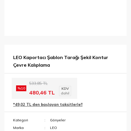
LEO Kaportacı Şablon Tarağı Şekil Kontur
Çevre Kalıplama
533,85 TL
%10
KDV
480,46 TL
dahil
*49,02 TL den başlayan taksitlerle!!
Kategori
Gönyeler
Marka
LEO