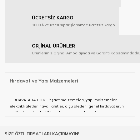
ÜCRETSİZ KARGO
1000 ₺ ve üzeri siparişlerinizde ücretsiz kargo
ORJİNAL ÜRÜNLER
Ürünlerimiz Orjinal Ambalajında ve Garanti Kapsamındadır.
Hırdavat ve Yapı Malzemeleri
HIRDAVATARA.COM ; İnşaat malzemeleri, yapı malzemeleri,
elektrikli aletler, havalı aletler, ölçü aletleri, genel hırdavat ürün
çeşitleri ve alandaki ihtiyaçlarınızın neredeyse tamamını
karşılayabiliyor.
Hırdavat ve nalburihtiyaçlarınızın tamamına çözüm üretmeye
SİZE ÖZEL FIRSATLARI KAÇIRMAYIN!
çalışan HIRDAVATARA.COM geniş ürün yelpazesi ile siz değerli