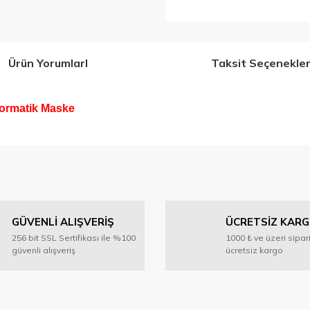
Ürün YorumlarI
Taksit Seçenekler
ormatik Maske
 konularda yetersiz gördüğünüz noktaları öneri formunu kullanarak tarafımıza 
Bu ürüne ilk yorumu siz yapın!
GÜVENLİ ALIŞVERİŞ
ÜCRETSİZ KAR
Yorum Yaz
256 bit SSL Sertifikası ile %100
1000 ₺ ve üzeri sipar
güvenli alışveriş
ücretsiz kargo
oktur.