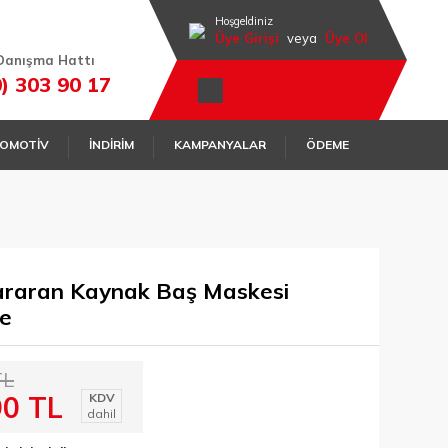
Hoşgeldiniz
Üye Girişi
veya
Üye Ol
Danışma Hattı
0) 303 90 17
OMOTİV
İNDİRİM
KAMPANYALAR
ÖDEME
araran Kaynak Baş Maskesi
ke
TL
90 TL
KDV
dahil