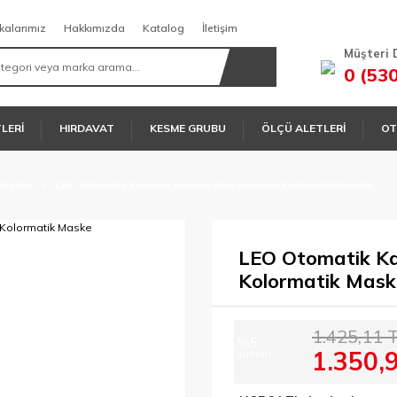
kalarımız
Hakkımızda
Katalog
İletişim
Müşteri 
0 (53
TLERİ
HIRDAVAT
KESME GRUBU
ÖLÇÜ ALETLERİ
OT
keleri
LEO Otomatik Kararan Kaynak Baş Maskesi Kolormatik Maske
LEO Otomatik K
Kolormatik Mas
1.425,11 
%5
1.350,
indirim