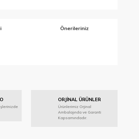
i
Önerileriniz
iletebilirsiniz.
GO
ORJİNAL ÜRÜNLER
işlerinizde
Ürünlerimiz Orjinal
Ambalajında ve Garanti
Kapsamındadır.