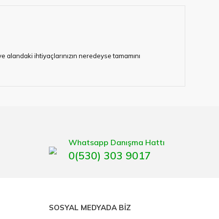
i ve alandaki ihtiyaçlarınızın neredeyse tamamını
TIG ve gazaltı kaynağı
nde kullanılabilir.
lerimize hizmet vermektedir.
eten bir çok firmadan biri olan HIRDAVATARA.COM
gaburun, gönye çeşitleri, su terazisi, maket bıçağı,
Whatsapp Danışma Hattı
0(530) 303 9017
SOSYAL MEDYADA BİZ