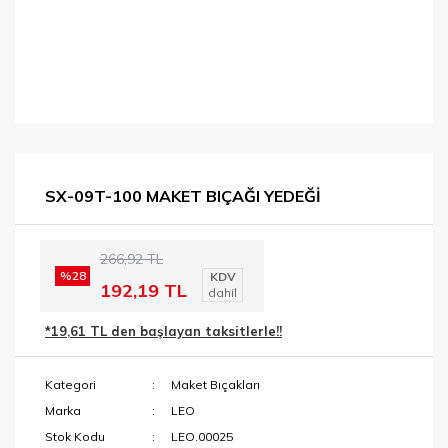
SX-09T-100 MAKET BIÇAĞI YEDEĞİ
266,92 TL
%28
KDV
192,19 TL
dahil
*19,61 TL den başlayan taksitlerle!!
Kategori
Maket Bıçakları
Marka
LEO
Stok Kodu
LEO.00025