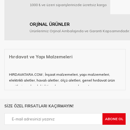
1000 ₺ ve üzeri siparişlerinizde ücretsiz kargo
ORJİNAL ÜRÜNLER
Ürünlerimiz Orjinal Ambalajında ve Garanti Kapsamındadır.
Hırdavat ve Yapı Malzemeleri
HIRDAVATARA.COM ; İnşaat malzemeleri, yapı malzemeleri,
elektrikli aletler, havalı aletler, ölçü aletleri, genel hırdavat ürün
çeşitleri ve alandaki ihtiyaçlarınızın neredeyse tamamını
karşılayabiliyor.
Hırdavat ve nalburihtiyaçlarınızın tamamına çözüm üretmeye
SİZE ÖZEL FIRSATLARI KAÇIRMAYIN!
çalışan HIRDAVATARA.COM geniş ürün yelpazesi ile siz değerli
müşterilerimize hizmet vermektedir.
ABONE OL
Ülkemizde özellikle gelişen sanayi, inşaat ve fabrikalaşma
sürecinde hırdavat, yapı malzemeleri ve nalbur malzemeleri