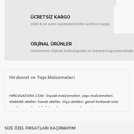
ÜCRETSİZ KARGO
1000 ₺ ve üzeri siparişlerinizde ücretsiz kargo
ORJİNAL ÜRÜNLER
Ürünlerimiz Orjinal Ambalajında ve Garanti Kapsamındadır.
Hırdavat ve Yapı Malzemeleri
HIRDAVATARA.COM ; İnşaat malzemeleri, yapı malzemeleri,
elektrikli aletler, havalı aletler, ölçü aletleri, genel hırdavat ürün
çeşitleri ve alandaki ihtiyaçlarınızın neredeyse tamamını
karşılayabiliyor.
Hırdavat ve nalburihtiyaçlarınızın tamamına çözüm üretmeye
SİZE ÖZEL FIRSATLARI KAÇIRMAYIN!
çalışan HIRDAVATARA.COM geniş ürün yelpazesi ile siz değerli