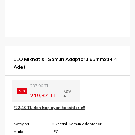
LEO Mıknatıslı Somun Adaptörü 65mmx14 4
Adet
237,96 TL
%8
KDV
219,87 TL
dahil
*22,43 TL den başlayan taksitlerle!!
Kategori
Mıknatıslı Somun Adaptörleri
Marka
LEO