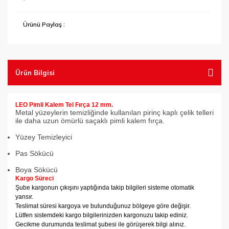
Tel Fırçalar
Ürünü Paylaş :
Testereler
Vantuzlar
Ürün Bilgisi
LEO Pimli Kalem Tel Fırça 12 mm.
Metal yüzeylerin temizliğinde kullanılan pirinç kaplı çelik telleri
ile daha uzun ömürlü saçaklı pimli kalem fırça.
Yüzey Temizleyici
Pas Sökücü
Boya Sökücü
Kargo Süreci
Şube kargonun çıkışını yaptığında takip bilgileri sisteme otomatik
yansır.
Teslimat süresi kargoya ve bulunduğunuz bölgeye göre değişir.
Lütfen sistemdeki kargo bilgilerinizden kargonuzu takip ediniz.
Gecikme durumunda teslimat şubesi ile görüşerek bilgi alınız.