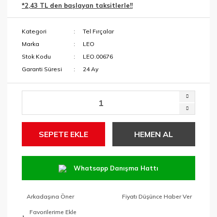
*2,43 TL den başlayan taksitlerle!!
Menteşe Yeri
Makaslar
Açma Ucu
Kategori
Tel Fırçalar
Maket Bıçakları
Paftalar ve Yedek
Marka
LEO
Kafalar
Maşalı Boru
Stok Kodu
LEO.00676
Anahtarları
Garanti Süresi
24 Ay
Pançlar
Mengeneler
SDS Keski ve
Murçlar
Penseler
SDS Matkap
RAPID Ürünleri
Uçları
SEPETE EKLE
HEMEN AL
Tabancalar ve
Tutucular
Tavlamalar
Whatsapp Danışma Hattı
Taşlama
Anahtarları
Arkadaşına Öner
Fiyatı Düşünce Haber Ver
Tek Kollar ve
Taraklar