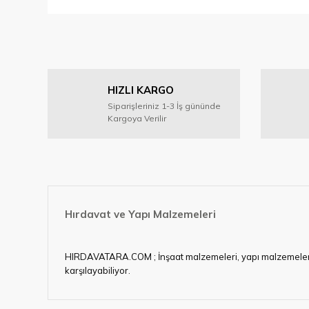
Bu ürünün fiyat bilgisi, resim, ürün açıklamalarında ve diğer
Görüş ve önerileriniz için teşekkür ederiz.
Ürün resmi kalitesiz, bozuk veya görüntülenemiyor.
HIZLI KARGO
Ürün açıklamasında eksik bilgiler bulunuyor.
Siparişleriniz 1-3 İş gününde
Ürün bilgilerinde hatalar bulunuyor.
Kargoya Verilir
Ürün fiyatı diğer sitelerden daha pahalı.
Bu ürüne benzer farklı alternatifler olmalı.
Hırdavat ve Yapı Malzemeleri
HIRDAVATARA.COM ; İnşaat malzemeleri, yapı malzemeleri, ele
karşılayabiliyor.
Hırdavat ve nalburihtiyaçlarınızın tamamına çözüm üretme