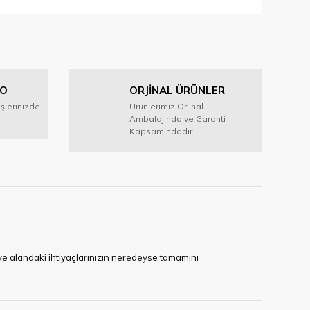
iletebilirsiniz.
GO
ORJİNAL ÜRÜNLER
işlerinizde
Ürünlerimiz Orjinal
Ambalajında ve Garanti
Kapsamındadır.
i ve alandaki ihtiyaçlarınızın neredeyse tamamını
lerimize hizmet vermektedir.