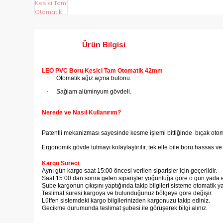
Ürün Bilgisi
LEO PVC Boru Kesici Tam Otomatik 42mm
·
Otomatik ağız açma butonu.
·
Sağlam alüminyum gövdeli.
Nerede ve Nasıl Kullanırım?
Patentli mekanizması sayesinde kesme işlemi bittiğinde bıçak otoma
Ergonomik gövde tutmayı kolaylaştırılır, tek elle bile boru hassa
Kargo Süreci
Aynı gün kargo saat 15:00 öncesi verilen siparişler için geçerlidir.
Saat 15:00 dan sonra gelen siparişler yoğunluğa göre o gün yada er
Şube kargonun çıkışını yaptığında takip bilgileri sisteme otomatik y
Teslimat süresi kargoya ve bulunduğunuz bölgeye göre değişir.
Lütfen sistemdeki kargo bilgilerinizden kargonuzu takip ediniz.
Gecikme durumunda teslimat şubesi ile görüşerek bilgi alınız.