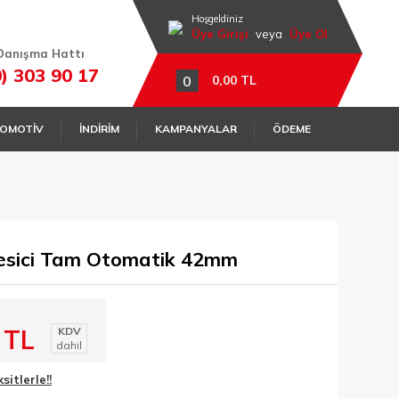
Hoşgeldiniz
Üye Girişi
veya
Üye Ol
Danışma Hattı
0) 303 90 17
0
0,00 TL
OMOTİV
İNDİRİM
KAMPANYALAR
ÖDEME
esici Tam Otomatik 42mm
 TL
KDV
dahil
itlerle!!