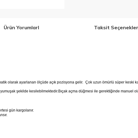
Ürün YorumlarI
Taksit Seçenekler
tik olarak ayarlanan ölçüde açık pozisyona gelir.
Çok uzun ömürlü süper keski karb
s ve yumuşak şekilde kesilebilmektedir.Bıçak açma düğmesi ile gerektiğinde manuel
tesi gün kargolanır.
ansır.