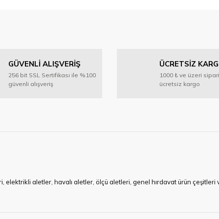
 konularda yetersiz gördüğünüz noktaları öneri formunu kullanarak tarafımıza 
Bu ürüne ilk yorumu siz yapın!
GÜVENLİ ALIŞVERİŞ
ÜCRETSİZ KAR
Yorum Yaz
256 bit SSL Sertifikası ile %100
1000 ₺ ve üzeri sipar
güvenli alışveriş
ücretsiz kargo
Gönder
ktrikli aletler, havalı aletler, ölçü aletleri, genel hırdavat ürün çeşitler
ye çalışan HIRDAVATARA.COM geniş ürün yelpazesi ile siz değerli müşteri