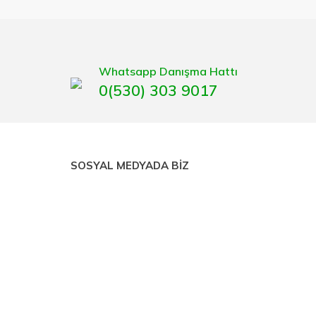
eten bir çok firmadan biri olan HIRDAVATARA.COM
gaburun, gönye çeşitleri, su terazisi, maket bıçağı,
Whatsapp Danışma Hattı
0(530) 303 9017
SOSYAL MEDYADA BİZ