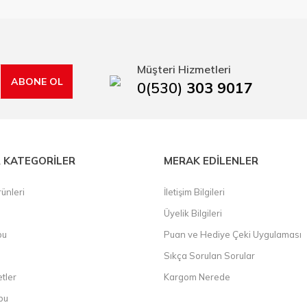
ma sürecinde hırdavat, yapı malzemeleri ve nalbur malzemeleri çözümü ür
min imkanı ile artı değer kazanmaktadır.
kap ucu, sıcak hava tabancası, sıcak silikon tabanca, silikon mum çubuk, kar
rı, boru kesiciler, çektirme, kablo makası, pürmüz, lazerli mesafe ölçme.
Müşteri Hizmetleri
ABONE OL
0(530)
303 9017
 KATEGORİLER
MERAK EDİLENLER
ünleri
İletişim Bilgileri
Üyelik Bilgileri
bu
Puan ve Hediye Çeki Uygulaması
Sıkça Sorulan Sorular
etler
Kargom Nerede
bu