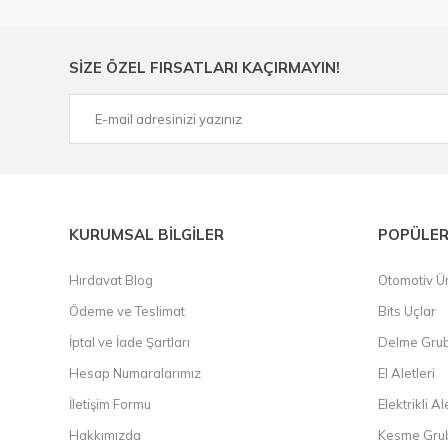
Ülkemizde özellikle gelişen sanayi, inşaat ve fabrikalaş
sektörde artan rekabet doğrultusunda en uygun ve hızlı te
Ürün çeşitliliğimizden bazıları ; Bi-metal panç, pense, mat
SİZE ÖZEL FIRSATLARI KAÇIRMAYIN!
çelik cetvel, tel fırça, kalem havya, karot uç, pafta takımla
KURUMSAL BİLGİLER
POPÜLER
Hırdavat Blog
Otomotiv Ür
Ödeme ve Teslimat
Bits Uçlar
İptal ve İade Şartları
Delme Gru
Hesap Numaralarımız
El Aletleri
İletişim Formu
Elektrikli Al
Hakkımızda
Kesme Gru