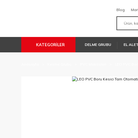
Blog
Mar
KATEGORİLER
DELME GRUBU
EL ALE
Anasayfa
Kesme Grubu
PVC Makasları
LEO PVC Bor