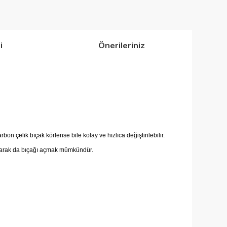
i
Önerileriniz
on çelik bıçak körlense bile kolay ve hızlıca değiştirilebilir.
 olarak da bıçağı açmak mümkündür.