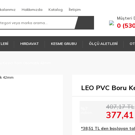
kalarımız
Hakkımızda
Katalog
İletişim
Müşteri 
0 (53
TLERİ
HIRDAVAT
KESME GRUBU
ÖLÇÜ ALETLERİ
OT
u Kesici Tam Otomatik 42mm
LEO PVC Boru K
407,17 TL
%7
377,41
indirim
*38,51 TL den başlayan taks