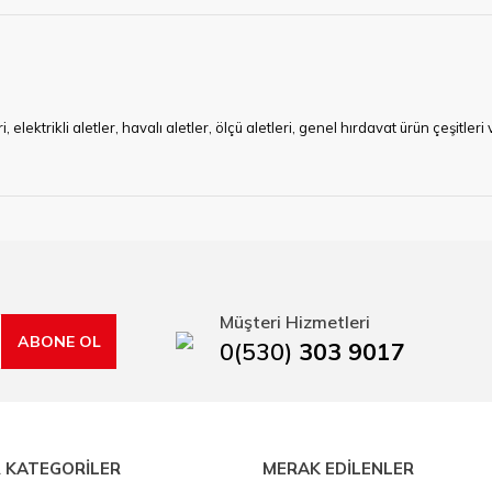
Gönder
ktrikli aletler, havalı aletler, ölçü aletleri, genel hırdavat ürün çeşitler
ye çalışan HIRDAVATARA.COM geniş ürün yelpazesi ile siz değerli müşteri
ma sürecinde hırdavat, yapı malzemeleri ve nalbur malzemeleri çözümü ür
min imkanı ile artı değer kazanmaktadır.
kap ucu, sıcak hava tabancası, sıcak silikon tabanca, silikon mum çubuk, kar
rı, boru kesiciler, çektirme, kablo makası, pürmüz, lazerli mesafe ölçme.
Müşteri Hizmetleri
ABONE OL
0(530)
303 9017
 KATEGORİLER
MERAK EDİLENLER