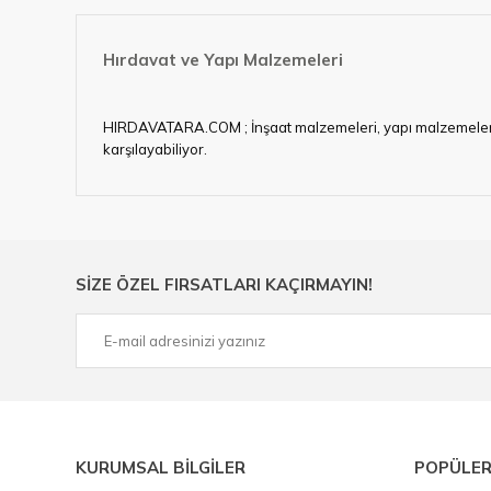
Hırdavat ve Yapı Malzemeleri
HIRDAVATARA.COM ; İnşaat malzemeleri, yapı malzemeleri, ele
karşılayabiliyor.
Hırdavat ve nalburihtiyaçlarınızın tamamına çözüm üretme
Ülkemizde özellikle gelişen sanayi, inşaat ve fabrikalaş
sektörde artan rekabet doğrultusunda en uygun ve hızlı te
Ürün çeşitliliğimizden bazıları ; Bi-metal panç, pense, mat
SİZE ÖZEL FIRSATLARI KAÇIRMAYIN!
çelik cetvel, tel fırça, kalem havya, karot uç, pafta takımla
KURUMSAL BİLGİLER
POPÜLER