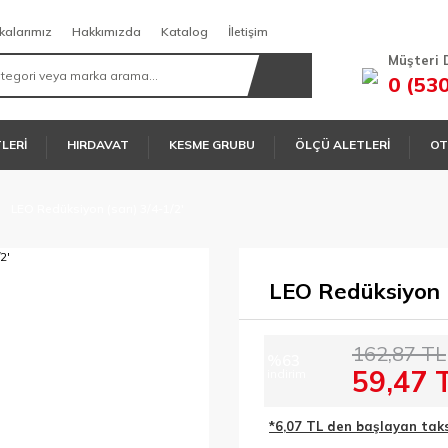
kalarımız
Hakkımızda
Katalog
İletişim
Müşteri 
0 (53
TLERİ
HIRDAVAT
KESME GRUBU
ÖLÇÜ ALETLERİ
OT
LEO Redüksiyon (sarı) 3/4-1/2'
LEO Redüksiyon (
162,87 TL
%63
59,47 
indirim
*6,07 TL den başlayan taksi