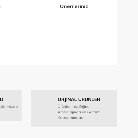
i
Önerileriniz
iletebilirsiniz.
GO
ORJİNAL ÜRÜNLER
işlerinizde
Ürünlerimiz Orjinal
Ambalajında ve Garanti
Kapsamındadır.