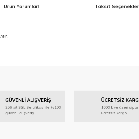
Ürün YorumlarI
Taksit Seçenekler
ansır.
 konularda yetersiz gördüğünüz noktaları öneri formunu kullanarak tarafımıza 
Bu ürüne ilk yorumu siz yapın!
GÜVENLİ ALIŞVERİŞ
ÜCRETSİZ KAR
Yorum Yaz
256 bit SSL Sertifikası ile %100
1000 ₺ ve üzeri sipar
güvenli alışveriş
ücretsiz kargo