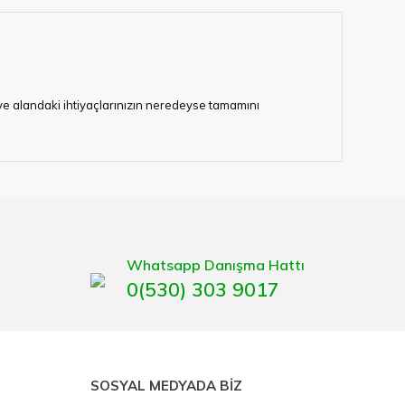
i ve alandaki ihtiyaçlarınızın neredeyse tamamını
lerimize hizmet vermektedir.
eten bir çok firmadan biri olan HIRDAVATARA.COM
gaburun, gönye çeşitleri, su terazisi, maket bıçağı,
Whatsapp Danışma Hattı
0(530) 303 9017
SOSYAL MEDYADA BİZ