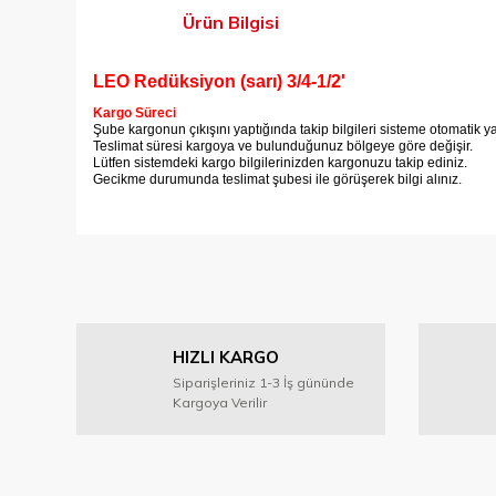
Ürün Bilgisi
LEO Redüksiyon (sarı) 3/4-1/2'
Kargo Süreci
Şube kargonun çıkışını yaptığında takip bilgileri sisteme otomatik y
Teslimat süresi kargoya ve bulunduğunuz bölgeye göre değişir.
Lütfen sistemdeki kargo bilgilerinizden kargonuzu takip ediniz.
Gecikme durumunda teslimat şubesi ile görüşerek bilgi alınız.
Bu ürünün fiyat bilgisi, resim, ürün açıklamalarında ve diğer
Görüş ve önerileriniz için teşekkür ederiz.
Ürün resmi kalitesiz, bozuk veya görüntülenemiyor.
HIZLI KARGO
Ürün açıklamasında eksik bilgiler bulunuyor.
Siparişleriniz 1-3 İş gününde
Ürün bilgilerinde hatalar bulunuyor.
Kargoya Verilir
Ürün fiyatı diğer sitelerden daha pahalı.
Bu ürüne benzer farklı alternatifler olmalı.