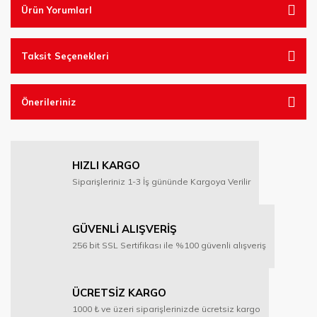
Ürün YorumlarI
Taksit Seçenekleri
Önerileriniz
HIZLI KARGO
Siparişleriniz 1-3 İş gününde Kargoya Verilir
GÜVENLİ ALIŞVERİŞ
256 bit SSL Sertifikası ile %100 güvenli alışveriş
ÜCRETSİZ KARGO
1000 ₺ ve üzeri siparişlerinizde ücretsiz kargo