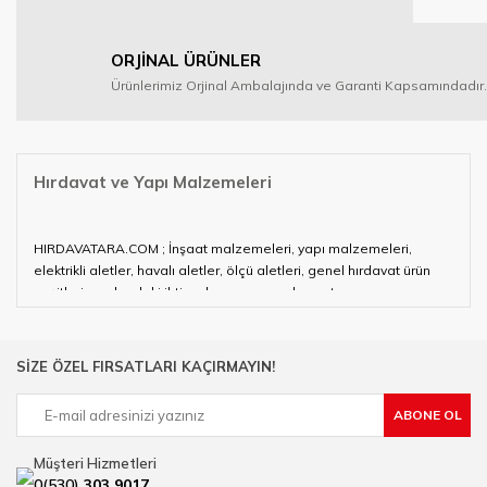
ORJİNAL ÜRÜNLER
Ürünlerimiz Orjinal Ambalajında ve Garanti Kapsamındadır.
Hırdavat ve Yapı Malzemeleri
HIRDAVATARA.COM ; İnşaat malzemeleri, yapı malzemeleri,
elektrikli aletler, havalı aletler, ölçü aletleri, genel hırdavat ürün
çeşitleri ve alandaki ihtiyaçlarınızın neredeyse tamamını
karşılayabiliyor.
Hırdavat ve nalburihtiyaçlarınızın tamamına çözüm üretmeye
SİZE ÖZEL FIRSATLARI KAÇIRMAYIN!
çalışan HIRDAVATARA.COM geniş ürün yelpazesi ile siz değerli
müşterilerimize hizmet vermektedir.
ABONE OL
Ülkemizde özellikle gelişen sanayi, inşaat ve fabrikalaşma
sürecinde hırdavat, yapı malzemeleri ve nalbur malzemeleri
Müşteri Hizmetleri
çözümü üreten bir çok firmadan biri olan HIRDAVATARA.COM
0(530)
303 9017