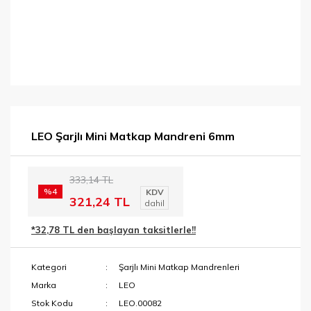
LEO Şarjlı Mini Matkap Mandreni 6mm
333,14 TL
%4
KDV
321,24 TL
dahil
*32,78 TL den başlayan taksitlerle!!
Kategori
Şarjlı Mini Matkap Mandrenleri
Marka
LEO
Stok Kodu
LEO.00082