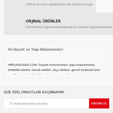
1000 ₺ ve üzeri siparişlerinizde ücretsiz kargo
ORJİNAL ÜRÜNLER
Ürünlerimiz Orjinal Ambalajında ve Garanti Kapsamındadır.
Hırdavat ve Yapı Malzemeleri
HIRDAVATARA.COM ; İnşaat malzemeleri, yapı malzemeleri,
elektrikli aletler, havalı aletler, ölçü aletleri, genel hırdavat ürün
çeşitleri ve alandaki ihtiyaçlarınızın neredeyse tamamını
karşılayabiliyor.
Hırdavat ve nalburihtiyaçlarınızın tamamına çözüm üretmeye
SİZE ÖZEL FIRSATLARI KAÇIRMAYIN!
çalışan HIRDAVATARA.COM geniş ürün yelpazesi ile siz değerli
müşterilerimize hizmet vermektedir.
ABONE OL
Ülkemizde özellikle gelişen sanayi, inşaat ve fabrikalaşma
sürecinde hırdavat, yapı malzemeleri ve nalbur malzemeleri